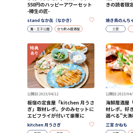
550円のハッピーアワーセット
きの読者限定
-樽生の匠-
KEEP
stand なか㐂（なかき）
焼き鳥のんちゃ
灘・王子公園
立ち飲み居酒屋
三宮
公開日:2023/04/12
公開日:2023/04/
板宿の定食屋「kitchen 月うさ
海鮮居酒屋「
ぎ」取材レポ。夕のみセットに
材レポ。好
エビフライが付いて豪華に
選べる"大漁桶
KEEP
kitchen 月うさぎ
三宮 かねも