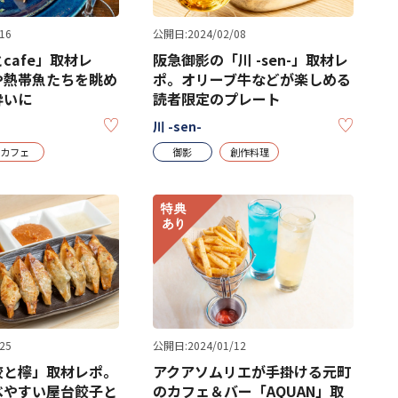
16
公開日:2024/02/08
cafe」取材レ
阪急御影の「川 -sen-」取材レ
や熱帯魚たちを眺め
ポ。オリーブ牛などが楽しめる
酔いに
読者限定のプレート
KEEP
KEEP
川 -sen-
カフェ
御影
創作料理
25
公開日:2024/01/12
餃と檸」取材レポ。
アクアソムリエが手掛ける元町
べやすい屋台餃子と
のカフェ＆バー「AQUAN」取