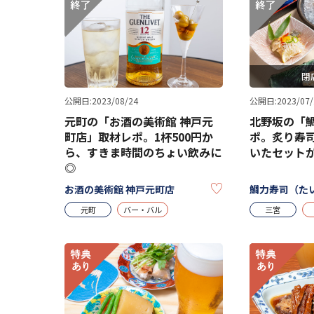
閉
公開日:2023/08/24
公開日:2023/07/
元町の「お酒の美術館 神戸元
北野坂の「
町店」取材レポ。1杯500円か
ポ。炙り寿
ら、すきま時間のちょい飲みに
いたセット
◎
KEEP
お酒の美術館 神戸元町店
鯛力寿司（た
元町
バー・バル
三宮