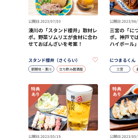
公開日:2023/07/03
公開日:2023/06/
湊川の「スタンド櫻井」取材レ
三宮の「に
ポ。野菜ソムリエが食材に合わ
ポ。神戸で
せておばんざいを考案！
ハイボール
KEEP
スタンド櫻井（さくらい）
につまるくん
新開地・湊川
立ち飲み居酒屋
三宮
公開日:2023/05/19
公開日:2023/05/