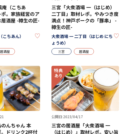
風庵（こちあ
三宮「大衆酒場 一（はじめ）
レポ。家族経営のア
二丁目」取材レポ。やみつき度
居酒屋 -樽生の匠-
満点！神戸ポークの「豚串」 -
樽生の匠-
KEEP
KEEP
（こちあん）
大衆酒場 一 二丁目（はじめ にち
ょうめ）
居酒屋
三宮
居酒屋
21
公開日:2023/04/17
のんちゃん 本
三宮の居酒屋「大衆酒場 一
ポ。ドリンク2杯付
（はじめ）」取材レポ。安い旨