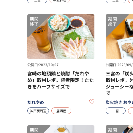
公開日:2023/10/07
公開日:2023/09/
宮崎の地頭鶏と焼酎「だれや
三宮の「炭火
め」取材レポ。読者限定！たた
取材レポ。
きをハーフサイズで
ジューシー
で
KEEP
だれやめ
炭火焼き おや
神戸駅周辺
居酒屋
三宮