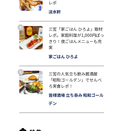
レポ
淡水軒
三宮「家ごはん ひろよ」取材
レポ。家庭料理が1,000円ぽっ
きり！夜ごはんメニューも充
実
家ごはん ひろよ
三宮の人気立ち飲み居酒屋
「昭和ゴールデン」でせんべ
ろ実食レポ！
皆様酒場 立ち呑み 昭和ゴール
デン