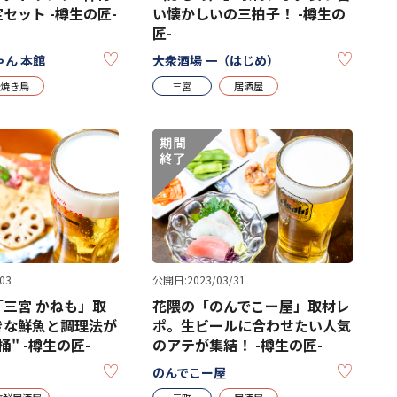
セット -樽生の匠-
い懐かしいの三拍子！ -樽生の
匠-
KEEP
KEEP
ん 本館
大衆酒場 一（はじめ）
焼き鳥
三宮
居酒屋
03
公開日:2023/03/31
三宮 かねも」取
花隈の「のんでこー屋」取材レ
きな鮮魚と調理法が
ポ。生ビールに合わせたい人気
" -樽生の匠-
のアテが集結！ -樽生の匠-
KEEP
KEEP
のんでこー屋