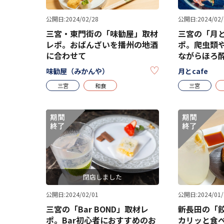
公開日:2024/02/28
公開日:2024/02/
三宮・東門街の「味勧屋」取材
三宮の「月と
レポ。おばんざいを播州の地酒
ポ。爬虫類
に合わせて
ながらほろ
KEEP
味勧屋（みかんや）
月とcafe
三宮
和食
三宮
閉店しました
公開日:2024/02/01
公開日:2024/01/
三宮の「Bar BOND」取材レ
新長田の「
ポ。Bar初心者におすすめのお
カリッと食