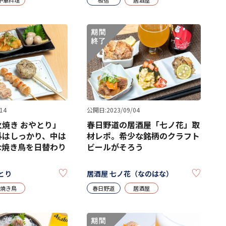
14
公開日:2023/09/04
焼き おやとり」
春日野道の居酒屋「七ノ花」取
外はしっかり、中は
材レポ。希少な銘柄のクラフト
な焼き鳥を日替わり
ビールがそろう
KEEP
KEEP
とり
居酒屋 七ノ花（なのはな）
焼き鳥
春日野道
居酒屋