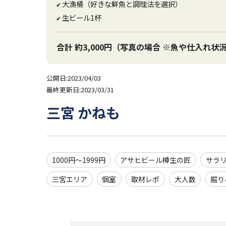
大漁桶（好きな鮮魚と調理法を選択）
✔
生ビール1杯
✔
合計 約3,000円（写真の場合 ※魚や仕入れ
公開日:2023/04/03
最終更新日:2023/03/31
三宮 かねも
1000円～1999円
アサヒビール樽生の匠
サラ
三宮エリア
個室
取材レポ
大人数
掘り