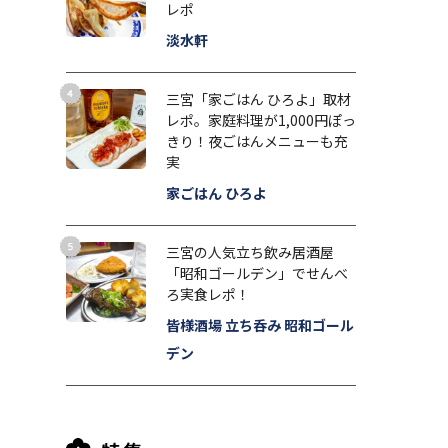
レポ
淡水軒
三宮「家ごはん ひろよ」取材
レポ。家庭料理が1,000円ぽっ
きり！夜ごはんメニューも充
実
家ごはん ひろよ
三宮の人気立ち飲み居酒屋
「昭和ゴールデン」でせんべ
ろ実食レポ！
皆様酒場 立ち呑み 昭和ゴール
デン