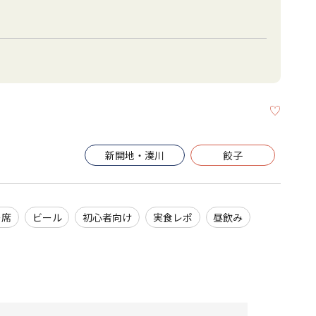
KEEP
新開地・湊川
餃子
ー席
ビール
初心者向け
実食レポ
昼飲み