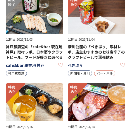
公開日:2025/12/03
公開日:2025/11/04
神戸駅周辺の「cafe&bar 現在地
湊川公園の「ぺきぷぅ」取材レ
神戸」取材レポ。日本酒やクラフ
ポ。店主おすすめの七味唐辛子の
トビール、フードが好きに選べる
クラフトビールで深夜飲み
KEEP
KE
cafe&bar 現在地 神戸
ぺきぷぅ
神戸駅周辺
新開地・湊川
バー・バル
公開日:2025/07/16
公開日:2025/03/14