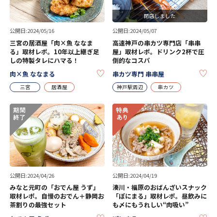
閉店しました
公開日:2024/05/16
公開日:2024/05/07
三宮の居酒屋「肉×魚 ななま
高速神戸の串カツ専門店「串串
る」取材レポ。10年以上継ぎ足
屋」取材レポ。ドリンク2杯で圧
しの特製タレにハマる！
倒的なコスパ
KEEP
KE
肉×魚 ななまる
串カツ専門 串串屋
三宮
居酒屋
神戸駅周辺
串カツ
公開日:2024/04/26
公開日:2024/04/19
みなと元町の「おでん屋 うず」
湊川・福原のおばんざいスナック
取材レポ。自慢のおでん＋静岡お
「ぽにまる」取材レポ。昼飲みに
茶割りの最強セット
も〆にもうれしい“肉吸い”