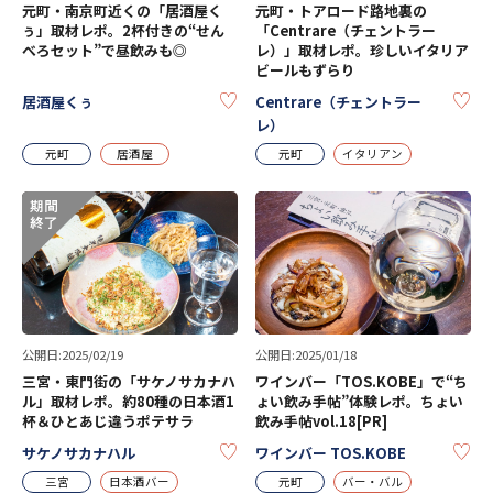
元町・南京町近くの「居酒屋く
元町・トアロード路地裏の
ぅ」取材レポ。2杯付きの“せん
「Centrare（チェントラー
べろセット”で昼飲みも◎
レ）」取材レポ。珍しいイタリア
ビールもずらり
KEEP
KE
居酒屋くぅ
Centrare（チェントラー
レ）
元町
居酒屋
元町
イタリアン
公開日:2025/02/19
公開日:2025/01/18
三宮・東門街の「サケノサカナハ
ワインバー「TOS.KOBE」で“ち
ル」取材レポ。約80種の日本酒1
ょい飲み手帖”体験レポ。ちょい
杯＆ひとあじ違うポテサラ
飲み手帖vol.18[PR]
KEEP
KE
サケノサカナハル
ワインバー TOS.KOBE
三宮
日本酒バー
元町
バー・バル