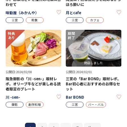
わせて
ほろ酔いに
KEEP
KE
味勧屋（みかんや）
月とcafe
三宮
和食
三宮
カフェ
閉店しました
公開日:2024/02/08
公開日:2024/02/01
阪急御影の「川 -sen-」取材レ
三宮の「Bar BOND」取材レポ。
ポ。オリーブ牛などが楽しめる読
Bar初心者におすすめのお得なセ
者限定のプレート
ット
KEEP
KE
川 -sen-
Bar BOND
御影
創作料理
三宮
バー・バル