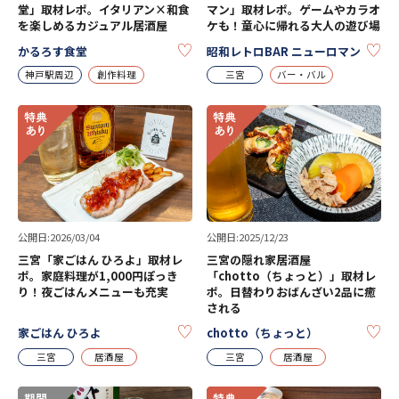
堂」取材レポ。イタリアン×和食
マン」取材レポ。ゲームやカラオ
を楽しめるカジュアル居酒屋
ケも！童心に帰れる大人の遊び場
KEEP
KE
かるろす食堂
昭和レトロBAR ニューロマン
神戸駅周辺
創作料理
三宮
バー・バル
公開日:2026/03/04
公開日:2025/12/23
三宮「家ごはん ひろよ」取材レ
三宮の隠れ家居酒屋
ポ。家庭料理が1,000円ぽっき
「chotto（ちょっと）」取材レ
り！夜ごはんメニューも充実
ポ。日替わりおばんざい2品に癒
される
KEEP
KE
家ごはん ひろよ
chotto（ちょっと）
三宮
居酒屋
三宮
居酒屋