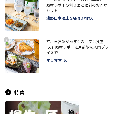
取材レポ！の利き酒と酒肴のお得な
セット
浅野日本酒店 SANNOMIYA
神戸三宮駅からすぐの「すし食堂
ito」取材レポ。江戸前鮨を入門プラ
イスで
すし食堂 ito