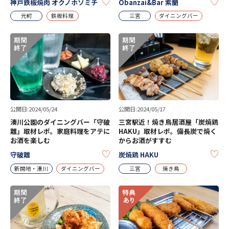
KEEP
KE
神戸鉄板焼肉 オクノホソミチ
Obanzai&Bar 紫蘭
元町
鉄板料理
三宮
ダイニングバー
公開日:2024/05/24
公開日:2024/05/17
湊川公園のダイニングバー「守破
三宮駅近！焼き鳥居酒屋「炭焼鶏
離」取材レポ。家庭料理をアテに
HAKU」取材レポ。備長炭で焼く
お酒を楽しむ
からお酒がすすむ
KEEP
KE
守破離
炭焼鶏 HAKU
新開地・湊川
ダイニングバー
三宮
焼き鳥