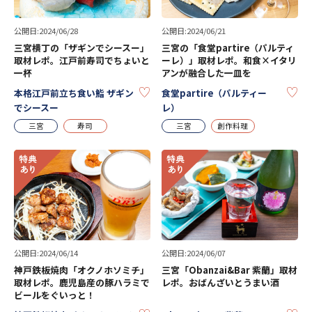
公開日:2024/06/28
公開日:2024/06/21
三宮横丁の「ザギンでシースー」
三宮の「食堂partire（パルティ
取材レポ。江戸前寿司でちょいと
ーレ）」取材レポ。和食×イタリ
一杯
アンが融合した一皿を
KEEP
KE
本格江戸前立ち食い鮨 ザギン
食堂partire（パルティー
でシースー
レ）
三宮
寿司
三宮
創作料理
公開日:2024/06/14
公開日:2024/06/07
神戸鉄板焼肉「オクノホソミチ」
三宮「Obanzai&Bar 紫蘭」取材
取材レポ。鹿児島産の豚ハラミで
レポ。おばんざいとうまい酒
ビールをぐいっと！