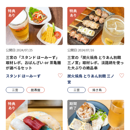
公開日:2024/07/25
公開日:2024/07/16
三宮の「スタンド ほーみーず」
三宮の「炭火焼鳥 とりあん別館
取材レポ。おばんざい or 茶亀麺
三ノ宮」取材レポ。淡路鶏を使っ
が選べるセット
た大ぶりの絶品串
KEEP
KE
スタンド ほーみーず
炭火焼鳥 とりあん別館 三ノ
宮
三宮
居酒屋
三宮
焼き鳥