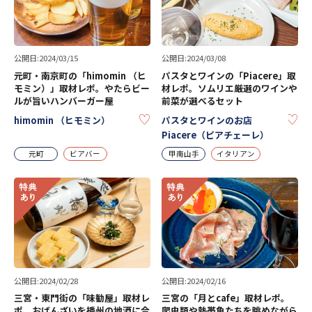
公開日:2024/03/15
公開日:2024/03/08
元町・南京町の「himomin （ヒ
パスタとワインの「Piacere」取
モミン）」取材レポ。やたらビー
材レポ。ソムリエ厳選のワインや
ルが旨いハンバーガー屋
前菜が選べるセット
KEEP
KE
himomin （ヒモミン）
パスタとワインのお店
Piacere（ピアチェーレ）
元町
ビアバー
甲南山手
イタリアン
公開日:2024/02/28
公開日:2024/02/16
三宮・東門街の「味勧屋」取材レ
三宮の「月とcafe」取材レポ。
ポ。おばんざいを播州の地酒に合
爬虫類や熱帯魚たちを眺めながら