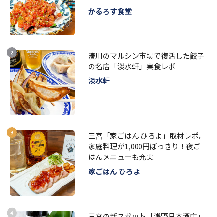
かるろす食堂
湊川のマルシン市場で復活した餃子
の名店「淡水軒」実食レポ
淡水軒
三宮「家ごはん ひろよ」取材レポ。
家庭料理が1,000円ぽっきり！夜ご
はんメニューも充実
家ごはん ひろよ
三宮の新スポット「浅野日本酒店」