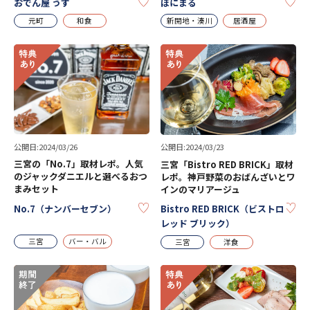
KEEP
KE
おでん屋 うず
ぽにまる
元町
和食
新開地・湊川
居酒屋
公開日:2024/03/26
公開日:2024/03/23
三宮の「No.7」取材レポ。人気
三宮「Bistro RED BRICK」取材
のジャックダニエルと選べるおつ
レポ。神戸野菜のおばんざいとワ
まみセット
インのマリアージュ
KEEP
KE
No.7（ナンバーセブン）
Bistro RED BRICK（ビストロ
レッド ブリック）
三宮
バー・バル
三宮
洋食