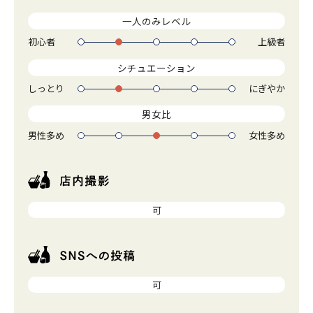
一人のみレベル
初心者
上級者
1
2
3
4
5
シチュエーション
しっとり
にぎやか
1
2
3
4
5
男女比
男性多め
女性多め
1
2
3
4
5
可
可