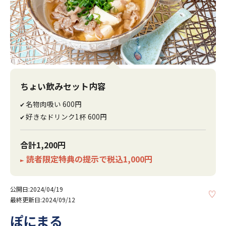
ちょい飲みセット内容
名物肉吸い 600円
✔
好きなドリンク1杯 600円
✔
合計1,200円
読者限定特典の提示で税込1,000円
►
公開日:2024/04/19
KE
最終更新日:2024/09/12
ぽにまる