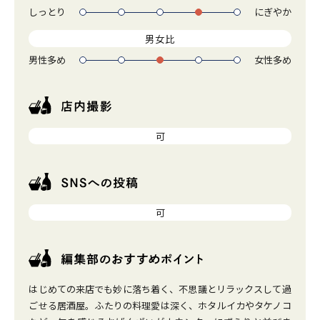
しっとり
にぎやか
1
2
3
4
5
男女比
男性多め
女性多め
1
2
3
4
5
可
可
はじめての来店でも妙に落ち着く、不思議とリラックスして過
ごせる居酒屋。ふたりの料理愛は深く、ホタルイカやタケノコ