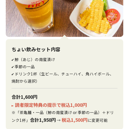
ちょい飲みセット内容
鯵（あじ）の南蛮漬け
✔
季節の一品
✔
ドリンク1杯（生ビール、チューハイ、角ハイボール、
✔
焼酎から選択）
合計1,600円
読者限定特典の提示で税込1,000円
►
※「茶亀麺・一品（鯵の南蛮漬け or 季節の一品）＋ドリ
合計1,950円
税込1,500円
ンク1杯」
→
に変更可能