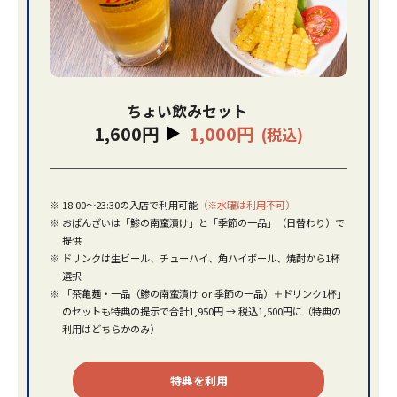
ちょい飲みセット
1,600円
1,000円
(税込)
※
18:00～23:30の入店で利用可能
（※水曜は利用不可）
※
おばんざいは「鯵の南蛮漬け」と「季節の一品」（日替わり）で
提供
※
ドリンクは生ビール、チューハイ、角ハイボール、焼酎から1杯
選択
※
「茶亀麺・一品（鯵の南蛮漬け or 季節の一品）＋ドリンク1杯」
のセットも特典の提示で合計1,950円 → 税込1,500円に（特典の
利用はどちらかのみ）
特典を利用