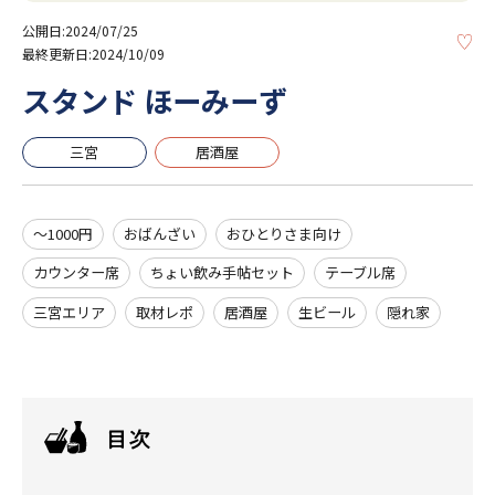
公開日:2024/07/25
KE
最終更新日:2024/10/09
スタンド ほーみーず
三宮
居酒屋
～1000円
おばんざい
おひとりさま向け
カウンター席
ちょい飲み手帖セット
テーブル席
三宮エリア
取材レポ
居酒屋
生ビール
隠れ家