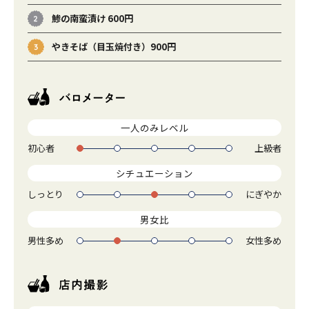
鯵の南蛮漬け 600円
やきそば（目玉焼付き）900円
一人のみレベル
初心者
上級者
1
2
3
4
5
シチュエーション
しっとり
にぎやか
1
2
3
4
5
男女比
男性多め
女性多め
1
2
3
4
5