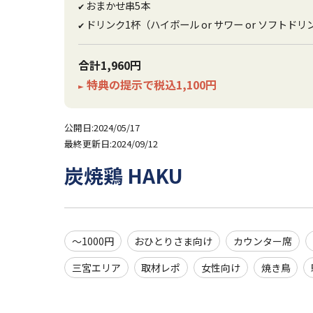
おまかせ串5本
✔
ドリンク1杯（ハイボール or サワー or ソフトドリ
✔
合計1,960円
特典の提示で税込1,100円
►
公開日:2024/05/17
最終更新日:2024/09/12
炭焼鶏 HAKU
～1000円
おひとりさま向け
カウンター席
三宮エリア
取材レポ
女性向け
焼き鳥