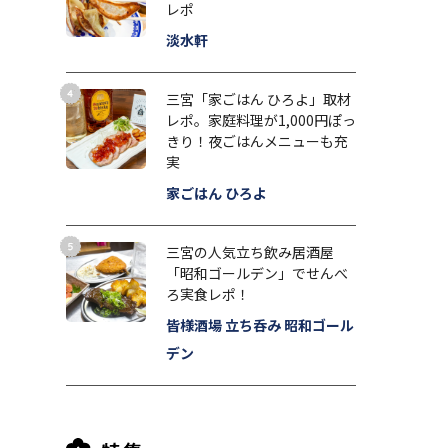
レポ
淡水軒
三宮「家ごはん ひろよ」取材
レポ。家庭料理が1,000円ぽっ
きり！夜ごはんメニューも充
実
家ごはん ひろよ
三宮の人気立ち飲み居酒屋
「昭和ゴールデン」でせんべ
ろ実食レポ！
皆様酒場 立ち呑み 昭和ゴール
デン