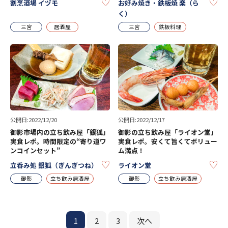
KEEP
KE
割烹酒場 イヅモ
お好み焼き・鉄板焼 楽（ら
く）
三宮
居酒屋
三宮
鉄板料理
公開日:2022/12/20
公開日:2022/12/17
御影市場内の立ち飲み屋「銀狐」
御影の立ち飲み屋「ライオン堂」
実食レポ。時間限定の“寄り道ワ
実食レポ。安くて旨くてボリュー
ンコインセット”
ム満点！
KEEP
KE
立呑み処 銀狐（ぎんぎつね）
ライオン堂
御影
立ち飲み居酒屋
御影
立ち飲み居酒屋
1
2
3
次へ