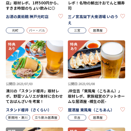
店」取材レポ。1杯500円から、
レポ！名物の鯛出汁おでんと鯖寿
すきま時間のちょい飲みに◎
司
KEEP
KE
お酒の美術館 神戸元町店
三ノ宮高架下大衆酒場 いのう
え
元町
バー・バル
三宮
居酒屋
公開日:2023/07/03
公開日:2023/05/08
湊川の「スタンド櫻井」取材レ
JR住吉「東風庵（こちあん）」
ポ。野菜ソムリエが食材に合わせ
取材レポ。家族経営のアットホー
ておばんざいを考案！
ムな居酒屋 -樽生の匠-
KEEP
KE
スタンド櫻井（さくらい）
居酒屋 東風庵（こちあん）
新開地・湊川
立ち飲み居酒屋
住吉
居酒屋