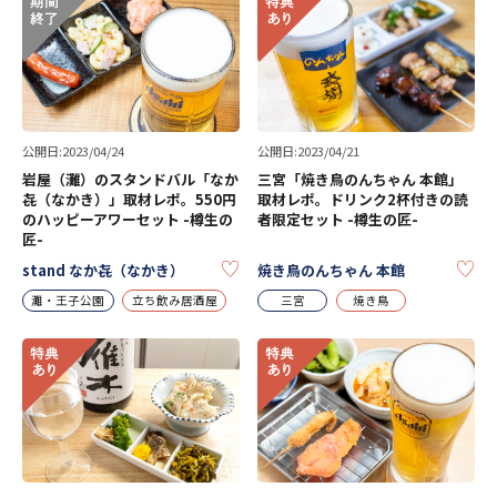
公開日:2023/04/24
公開日:2023/04/21
岩屋（灘）のスタンドバル「なか
三宮「焼き鳥のんちゃん 本館」
㐂（なかき）」取材レポ。550円
取材レポ。ドリンク2杯付きの読
のハッピーアワーセット -樽生の
者限定セット -樽生の匠-
匠-
KEEP
KE
stand なか㐂（なかき）
焼き鳥のんちゃん 本館
灘・王子公園
立ち飲み居酒屋
三宮
焼き鳥