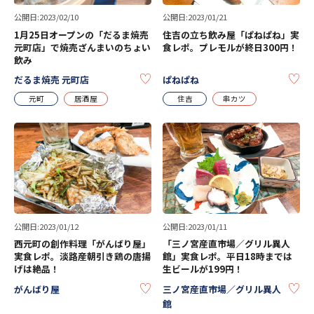
公開日:2023/02/10
公開日:2023/01/21
1月25日オープンの「だるま焼売
住吉の立ち飲み屋「ぱねぱね」実
元町店」で焼売ざんまいのちょい
食レポ。プレモルが終日300円！
飲み
KEEP
KE
だるま焼売 元町店
ぱねぱね
元町
居酒屋
住吉
串カツ
公開日:2023/01/12
公開日:2023/01/11
西元町の創作料理「がんばり屋」
「三ノ宮産直市場／グリル異人
実食レポ。淡路産朝引き鶏の唐揚
館」実食レポ。平日18時までは
げは絶品！
生ビールが199円！
KEEP
KE
がんばり屋
三ノ宮産直市場／グリル異人
館