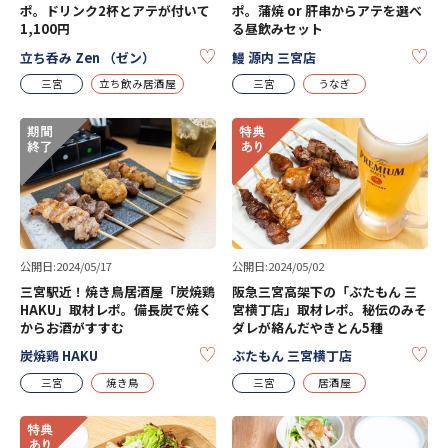
ポ。ドリンク2杯とアテが付いて
ポ。蒲焼 or 肝串からアテを選べ
1,100円
る昼飲みセット
KEEP
KE
立ち呑み Zen （ゼン）
鰻 源内 三宮店
三宮
立ち飲み居酒屋
三宮
うなぎ
公開日:2024/05/17
公開日:2024/05/02
三宮駅近！焼き鳥居酒屋「炭焼鶏
阪急三宮高架下の「ぶたもん 三
HAKU」取材レポ。備長炭で焼く
宮横丁店」取材レポ。秘伝のみそ
からお酒がすすむ
ダレが絡んだやきとん5種
KEEP
KE
炭焼鶏 HAKU
ぶたもん 三宮横丁店
三宮
焼き鳥
三宮
居酒屋