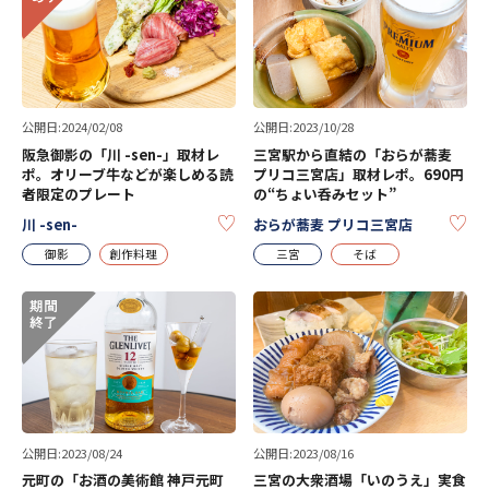
公開日:2024/02/08
公開日:2023/10/28
阪急御影の「川 -sen-」取材レ
三宮駅から直結の「おらが蕎麦
ポ。オリーブ牛などが楽しめる読
プリコ三宮店」取材レポ。690円
者限定のプレート
の“ちょい呑みセット”
KEEP
KE
川 -sen-
おらが蕎麦 プリコ三宮店
御影
創作料理
三宮
そば
公開日:2023/08/24
公開日:2023/08/16
元町の「お酒の美術館 神戸元町
三宮の大衆酒場「いのうえ」実食