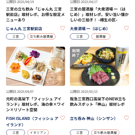
公開日:2023/04/19
公開日:2023/04/17
三宮の立ち飲み「じゅん丸 三宮
三宮の居酒屋「大衆酒場 一（は
駅前店」取材レポ。お得な限定メ
じめ）」取材レポ。安い旨い懐か
ニューあり
しいの三拍子！ -樽生の匠-
KEEP
KE
じゅん丸 三宮駅前店
大衆酒場 一（はじめ）
三宮
立ち飲み居酒屋
三宮
居酒屋
公開日:2023/04/07
公開日:2023/03/13
元町の高架下「フィッシュ アイ
阪急三宮西口高架下のNEW立ち
ランド」取材レポ。海の幸×ワイ
飲みスポット「神山」取材レポ
ン×リゾート空間
KEEP
KE
FISH ISLAND（フィッシュ ア
立ち呑み 神山（シンザン）
イランド）
三宮
イタリアン
三宮
立ち飲み居酒屋