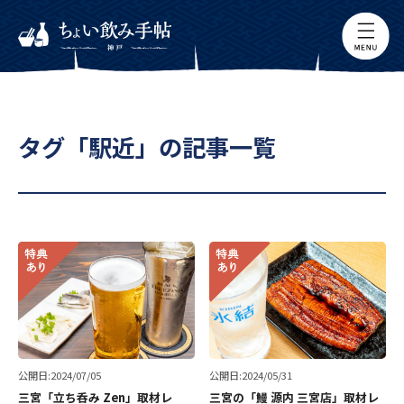
タグ「駅近」の記事一覧
公開日:2024/07/05
公開日:2024/05/31
三宮「立ち呑み Zen」取材レ
三宮の「鰻 源内 三宮店」取材レ