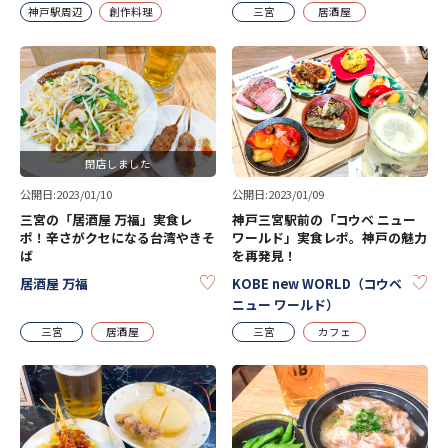
神戸駅周辺
創作料理
三宮
居酒屋
閉店しました
公開日:2023/01/10
公開日:2023/01/09
三宮の「居酒屋 万福」実食レ
神戸三宮駅前の「コウベ ニュー
ポ！辛さがクセになる台湾やきそ
ワールド」実食レポ。神戸の魅力
ば
を再発見！
KEEP
KE
居酒屋 万福
KOBE new WORLD（コウベ
ニュー ワールド）
三宮
居酒屋
三宮
カフェ