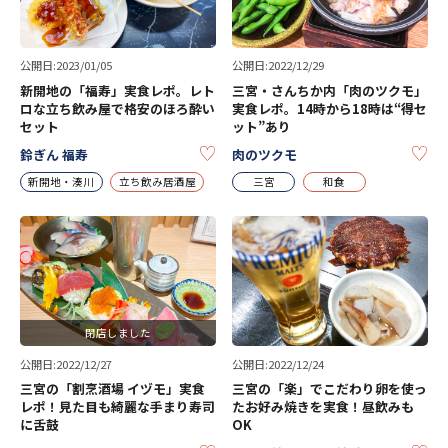
公開日:2023/01/05
公開日:2022/12/29
新開地の「福寿」実食レポ。レト
三宮・さんちか内「肉のツクモ」
ロな立ち飲み屋で格安のほろ酔い
実食レポ。14時から18時は“得セ
セット
ット”あり
KEEP
KE
鈴ぎん 福寿
肉のツクモ
新開地・湊川
立ち飲み居酒屋
三宮
和食
閉店しました
公開日:2022/12/27
公開日:2022/12/24
三宮の「割烹酒場 イヅモ」実食
三宮の「楽」でこだわり卵を使っ
レポ！見た目も綺麗な手まり寿司
たお好み焼きを実食！昼飲みも
に舌鼓
OK