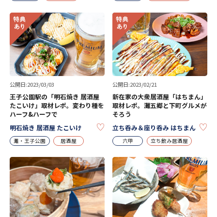
公開日:2023/03/03
公開日:2023/02/21
王子公園駅の「明石焼き 居酒屋
新在家の大衆居酒屋「はちまん」
たこいけ」取材レポ。変わり種を
取材レポ。灘五郷と下町グルメが
ハーフ&ハーフで
そろう
KEEP
KE
明石焼き 居酒屋 たこいけ
立ち呑み＆座り呑み はちまん
灘・王子公園
居酒屋
六甲
立ち飲み居酒屋