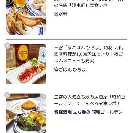
の名店「淡水軒」実食レポ
淡水軒
三宮「家ごはん ひろよ」取材レポ。
家庭料理が1,000円ぽっきり！夜ご
はんメニューも充実
家ごはん ひろよ
三宮の人気立ち飲み居酒屋「昭和ゴ
ールデン」でせんべろ実食レポ！
皆様酒場 立ち呑み 昭和ゴールデン