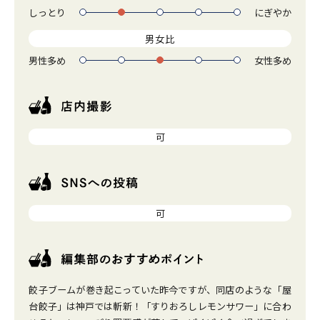
しっとり
にぎやか
1
2
3
4
5
男女比
男性多め
女性多め
1
2
3
4
5
可
可
餃子ブームが巻き起こっていた昨今ですが、同店のような「屋
台餃子」は神戸では斬新！「すりおろしレモンサワー」に合わ