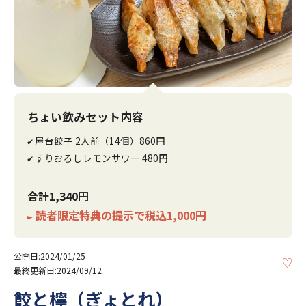
ちょい飲みセット内容
屋台餃子 2人前（14個）860円
✔
すりおろしレモンサワー 480円
✔
合計1,340円
読者限定特典の提示で税込1,000円
►
公開日:2024/01/25
KE
最終更新日:2024/09/12
餃と檸（ぎょとれ）