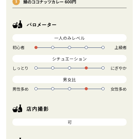
鯖のココナッツカレー 600円
一人のみレベル
初心者
上級者
1
2
3
4
5
シチュエーション
しっとり
にぎやか
1
2
3
4
5
男女比
男性多め
女性多め
1
2
3
4
5
可