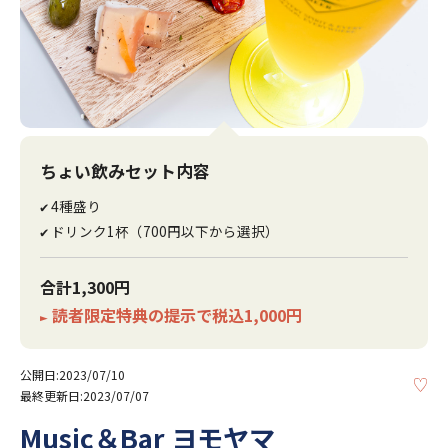
ちょい飲みセット内容
4種盛り
✔
ドリンク1杯（700円以下から選択）
✔
合計1,300円
読者限定特典の提示で税込1,000円
►
公開日:2023/07/10
KE
最終更新日:2023/07/07
Music＆Bar ヨモヤマ