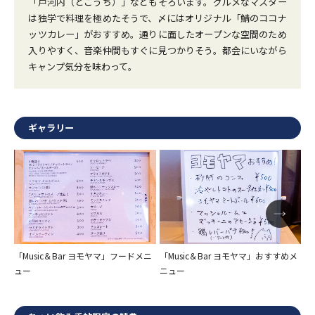
「戸河内（とごうち）」などもそろいます。グルメなマスター
は独学で料理を極めたそうで、〆にはオリジナル「鯖のココナ
ッツカレー」がおすすめ。通りに面したオープンな空間のため
入りやすく、音楽仲間もすぐに見つかりそう。都会にいながら
キャンプ気分を味わって。
ギャラリー
「Music＆Bar ヨモヤマ」フードメニ
「Music＆Bar ヨモヤマ」おすすめメ
「
ュー
ニュー
ニ