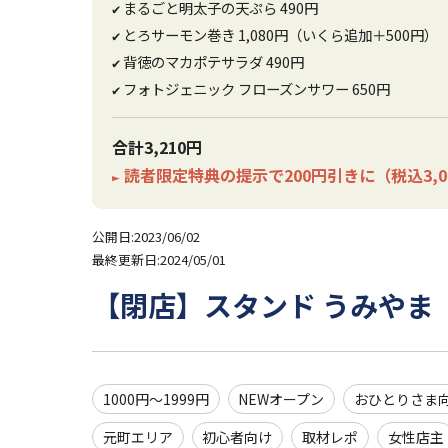
まるごと明太子の天ぷら 490円
✔
とろサーモン巻き 1,080円（いくら追加＋500円）
✔
背徳のマカポテサラダ 490円
✔
フォトジェニック フローズンサワー 650円
✔
合計3,210円
読者限定特典の提示で200円引きに（税込3,0
►
公開日:2023/06/02
最終更新日:2024/05/01
【閉店】スタンド うみやま
1000円～1999円
NEWオープン
おひとりさま
元町エリア
初心者向け
取材レポ
女性店主