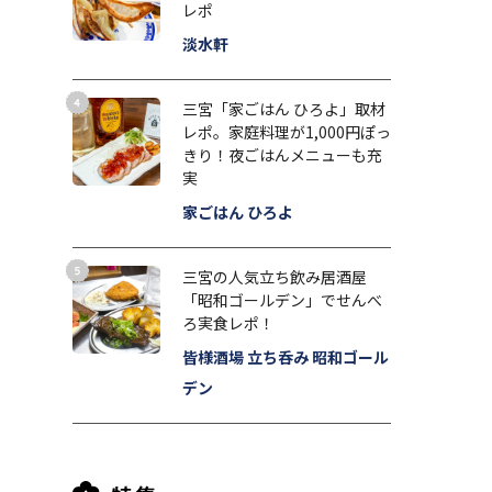
レポ
淡水軒
三宮「家ごはん ひろよ」取材
レポ。家庭料理が1,000円ぽっ
きり！夜ごはんメニューも充
実
家ごはん ひろよ
三宮の人気立ち飲み居酒屋
「昭和ゴールデン」でせんべ
ろ実食レポ！
皆様酒場 立ち呑み 昭和ゴール
デン