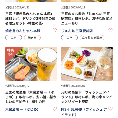
公開日:2023/04/21
公開日:2023/04/19
三宮「焼き鳥のんちゃん 本館」
三宮の立ち飲み「じゅん丸 三宮
取材レポ。ドリンク2杯付きの読
駅前店」取材レポ。お得な限定メ
者限定セット -樽生の匠-
ニューあり
KEEP
KE
焼き鳥のんちゃん 本館
じゅん丸 三宮駅前店
三宮
焼き鳥
三宮
立ち飲み居酒屋
公開日:2023/04/17
公開日:2023/04/07
三宮の居酒屋「大衆酒場 一（は
元町の高架下「フィッシュ アイ
じめ）」取材レポ。安い旨い懐か
ランド」取材レポ。海の幸×ワイ
しいの三拍子！ -樽生の匠-
ン×リゾート空間
KEEP
KE
大衆酒場 一（はじめ）
FISH ISLAND（フィッシュ ア
イランド）