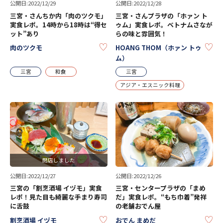
公開日:2022/12/29
公開日:2022/12/28
三宮・さんちか内「肉のツクモ」
三宮・さんプラザの「ホァン ト
実食レポ。14時から18時は“得セ
ゥム」実食レポ。ベトナムさなが
ット”あり
らの味と雰囲気！
KEEP
KE
肉のツクモ
HOANG THOM（ホァン トゥ
ム）
三宮
和食
三宮
アジア・エスニック料理
閉店しました
公開日:2022/12/27
公開日:2022/12/26
三宮の「割烹酒場 イヅモ」実食
三宮・センタープラザの「まめ
レポ！見た目も綺麗な手まり寿司
だ」実食レポ。“もち巾着”発祥
に舌鼓
の老舗おでん屋
KEEP
KE
割烹酒場 イヅモ
おでん まめだ