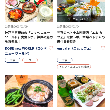
閉店しました
公開日:2023/01/09
公開日:2023/01/04
神戸三宮駅前の「コウベ ニュー
三宮のベトナム料理店「エム カ
ワールド」実食レポ。神戸の魅力
フェ」取材レポ。本場ベトナムの
を再発見！
選べる春巻き
KEEP
KE
KOBE new WORLD（コウベ
em cafe （エム カフェ）
ニュー ワールド）
三宮
カフェ
三宮
アジア・エスニック料理