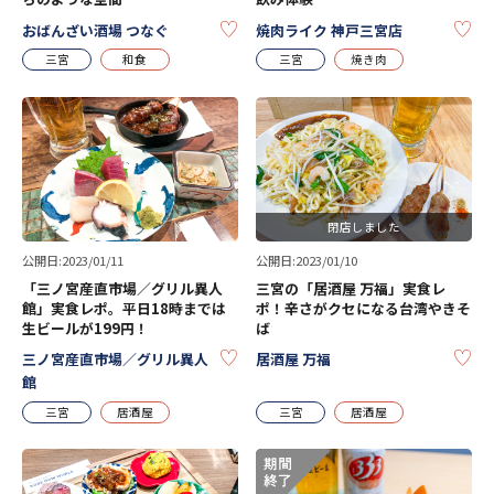
KEEP
KE
おばんざい酒場 つなぐ
焼肉ライク 神戸三宮店
三宮
和食
三宮
焼き肉
閉店しました
公開日:2023/01/11
公開日:2023/01/10
「三ノ宮産直市場／グリル異人
三宮の「居酒屋 万福」実食レ
館」実食レポ。平日18時までは
ポ！辛さがクセになる台湾やきそ
生ビールが199円！
ば
KEEP
KE
三ノ宮産直市場／グリル異人
居酒屋 万福
館
三宮
居酒屋
三宮
居酒屋