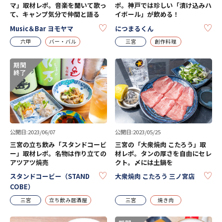
マ」取材レポ。音楽を聞いて歌っ
ポ。神戸では珍しい「漬け込みハ
て、キャンプ気分で仲間と語る
イボール」が飲める！
KEEP
KE
Music＆Bar ヨモヤマ
につまるくん
六甲
バー・バル
三宮
創作料理
公開日:2023/06/07
公開日:2023/05/25
三宮の立ち飲み「スタンドコービ
三宮の「大衆焼肉 こたろう」取
ー」取材レポ。名物は作り立ての
材レポ。タンの厚さを自由にセレ
アツアツ焼売
クト。〆には土鍋を
KEEP
KE
スタンドコービー（STAND
大衆焼肉 こたろう 三ノ宮店
COBE）
三宮
立ち飲み居酒屋
三宮
焼き肉