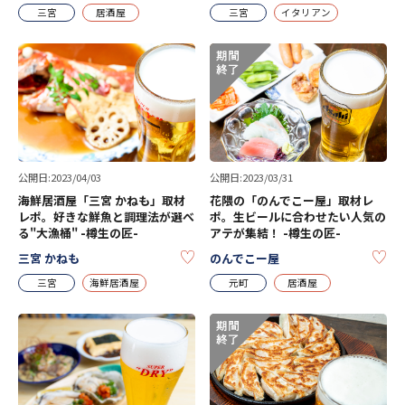
三宮
居酒屋
三宮
イタリアン
公開日:2023/04/03
公開日:2023/03/31
海鮮居酒屋「三宮 かねも」取材
花隈の「のんでこー屋」取材レ
レポ。好きな鮮魚と調理法が選べ
ポ。生ビールに合わせたい人気の
る"大漁桶" -樽生の匠-
アテが集結！ -樽生の匠-
KEEP
KE
三宮 かねも
のんでこー屋
三宮
海鮮居酒屋
元町
居酒屋