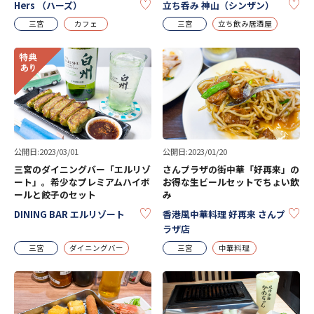
KEEP
KE
Hers （ハーズ）
立ち呑み 神山（シンザン）
三宮
カフェ
三宮
立ち飲み居酒屋
公開日:2023/03/01
公開日:2023/01/20
三宮のダイニングバー「エルリゾ
さんプラザの街中華「好再来」の
ート」。希少なプレミアムハイボ
お得な生ビールセットでちょい飲
ールと餃子のセット
み
KEEP
KE
DINING BAR エルリゾート
香港風中華料理 好再来 さんプ
ラザ店
三宮
ダイニングバー
三宮
中華料理