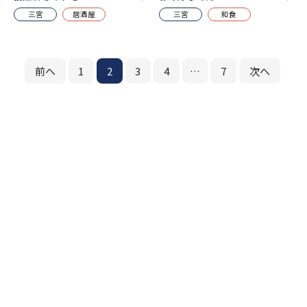
三宮
居酒屋
三宮
和食
前へ
1
2
3
4
…
7
次へ