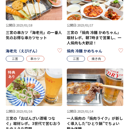
公開日:2023/01/18
公開日:2023/01/17
三宮の串カツ「海老元」の一番人
三宮の「焼肉 冷麺 かめちゃん」
気のお得な串カツセット
取材レポ。朝7時まで営業し、一
人焼肉も大歓迎！
KEEP
KE
海老元（えびげん）
焼肉 冷麺 かめちゃん
三宮
串カツ
三宮
焼き肉
公開日:2023/01/16
公開日:2023/01/14
三宮の「おばんざい酒場 つな
一人焼肉の「焼肉ライク」が新し
ぐ」取材レポ。3世代で営むおう
く導入した“ひとり鍋”でちょい
ちのような空間
飲み体験