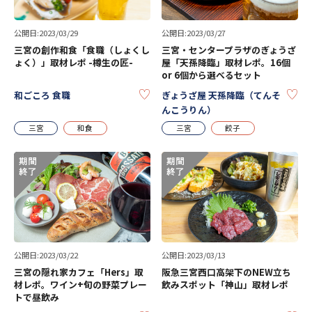
公開日:2023/03/29
公開日:2023/03/27
三宮の創作和食「食職（しょくし
三宮・センタープラザのぎょうざ
ょく）」取材レポ -樽生の匠-
屋「天孫降臨」取材レポ。16個
or 6個から選べるセット
KEEP
KE
和ごころ 食職
ぎょうざ屋 天孫降臨（てんそ
んこうりん）
三宮
和食
三宮
餃子
公開日:2023/03/22
公開日:2023/03/13
三宮の隠れ家カフェ「Hers」取
阪急三宮西口高架下のNEW立ち
材レポ。ワイン+旬の野菜プレー
飲みスポット「神山」取材レポ
トで昼飲み