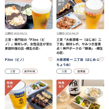
公開日:2023/05/11
公開日:2023/04/27
三宮・東門街の「P3no（ピ
三宮「大衆酒場 一（はじめ）二
ノ）」取材レポ。女性店主が営む
丁目」取材レポ。やみつき度満
家庭料理の店 -樽生の匠-
点！神戸ポークの「豚串」 -樽生
の匠-
KEEP
KE
P3no（ピノ）
大衆酒場 一 二丁目（はじめ に
ちょうめ）
三宮
創作料理
三宮
居酒屋