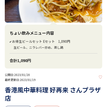
ちょい飲みメニュー内容
お得生ビールセット Eセット 1,090円
✔
生ビール、ニラレバー炒め、蒸し鶏
合計1,090円
公開日:2023/01/20
KE
最終更新日:2023/01/19
香港風中華料理 好再来 さんプラザ
店