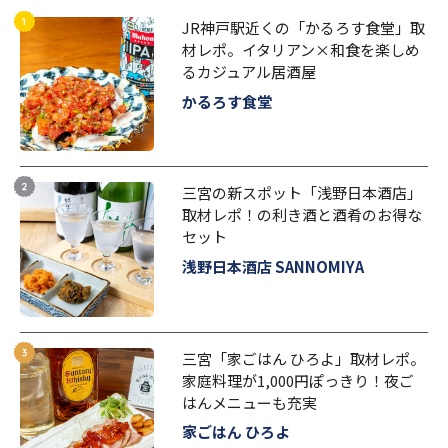
JR神戸駅近くの「かるろす食堂」取
材レポ。イタリアン×和食を楽しめ
るカジュアル居酒屋
かるろす食堂
三宮の新スポット「浅野日本酒店」
取材レポ！の利き酒と酒肴のお得な
セット
浅野日本酒店 SANNOMIYA
三宮「家ごはん ひろよ」取材レポ。
家庭料理が1,000円ぽっきり！夜ご
はんメニューも充実
家ごはん ひろよ