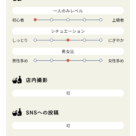
一人のみレベル
初心者
上級者
1
2
3
4
5
シチュエーション
しっとり
にぎやか
1
2
3
4
5
男女比
男性多め
女性多め
1
2
3
4
5
可
可