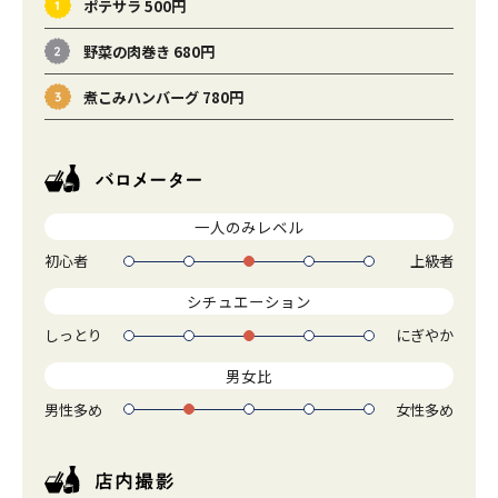
ポテサラ 500円
野菜の肉巻き 680円
煮こみハンバーグ 780円
一人のみレベル
初心者
上級者
1
2
3
4
5
シチュエーション
しっとり
にぎやか
1
2
3
4
5
男女比
男性多め
女性多め
1
2
3
4
5