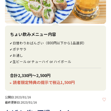
ちょい飲みメニュー内容
日替わりおばんざい（800円以下から1品選択）
✔
ポテサラ
✔
お通し
✔
生ビール or チューハイ or ハイボール
✔
合計2,330円～2,500円
読者限定特典の提示で税込1,500円
►
公開日:2023/01/16
KE
最終更新日:2023/01/16