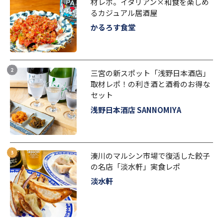
材レポ。イタリアン×和食を楽しめ
るカジュアル居酒屋
かるろす食堂
三宮の新スポット「浅野日本酒店」
取材レポ！の利き酒と酒肴のお得な
セット
浅野日本酒店 SANNOMIYA
湊川のマルシン市場で復活した餃子
の名店「淡水軒」実食レポ
淡水軒