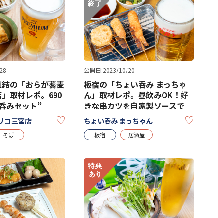
28
公開日:2023/10/20
直結の「おらが蕎麦
板宿の「ちょい呑み まっちゃ
」取材レポ。690
ん」取材レポ。昼飲みOK！好
呑みセット”
きな串カツを自家製ソースで
KEEP
KEEP
リコ三宮店
ちょい呑み まっちゃん
そば
板宿
居酒屋