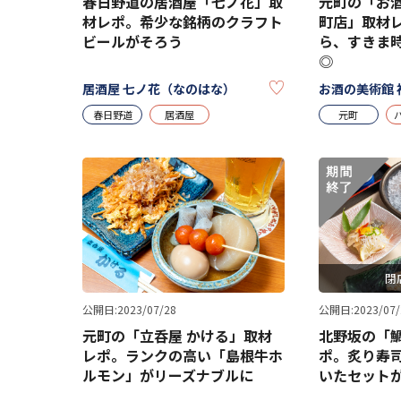
春日野道の居酒屋「七ノ花」取
元町の「お酒
材レポ。希少な銘柄のクラフト
町店」取材レ
ビールがそろう
ら、すきま
◎
KEEP
居酒屋 七ノ花（なのはな）
お酒の美術館 
春日野道
居酒屋
元町
閉
公開日:2023/07/28
公開日:2023/07/
元町の「立呑屋 かける」取材
北野坂の「
レポ。ランクの高い「島根牛ホ
ポ。炙り寿
ルモン」がリーズナブルに
いたセット