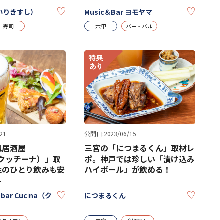
KEEP
KEEP
いりきすし）
Music＆Bar ヨモヤマ
寿司
六甲
バー・バル
21
公開日:2023/06/15
風居酒屋
三宮の「につまるくん」取材レ
a（クッチーナ）」取
ポ。神戸では珍しい「漬け込み
性のひとり飲みも安
ハイボール」が飲める！
-
KEEP
KEEP
ngbar Cucina（ク
につまるくん