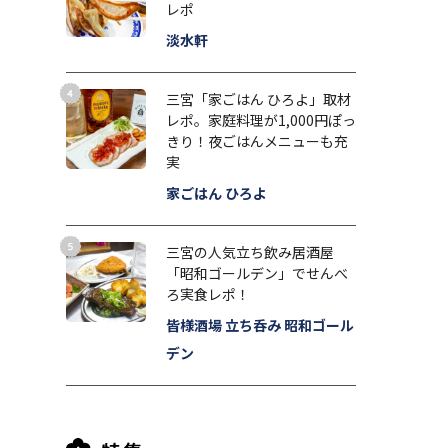
レポ
淡水軒
三宮「家ごはん ひろよ」取材
レポ。家庭料理が1,000円ぽっ
きり！夜ごはんメニューも充
実
家ごはん ひろよ
三宮の人気立ち飲み居酒屋
「昭和ゴールデン」でせんべ
ろ実食レポ！
皆様酒場 立ち呑み 昭和ゴール
デン