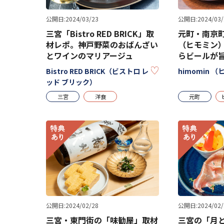
公開日:2024/03/23
公開日:2024/03/
三宮「Bistro RED BRICK」取
元町・南京町
材レポ。神戸野菜のおばんざい
（ヒモミン
とワインのマリアージュ
らビールが
KEEP
Bistro RED BRICK（ビストロ レ
himomin 
ッド ブリック）
三宮
洋食
元町
公開日:2024/02/28
公開日:2024/02/
三宮・東門街の「味勧屋」取材
三宮の「月と