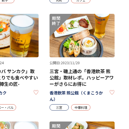
24
公開日:2023/11/20
バ サンカク」取
三宮・磯上通の「香港飲茶 熊
とりでも食べやすい
公館」取材レポ。ハッピーアワ
-樽生の匠-
ーがさらにお得に
KEEP
KEEP
カク
香港飲茶 熊公館（くまこうか
ん）
バー・バル
三宮
中華料理