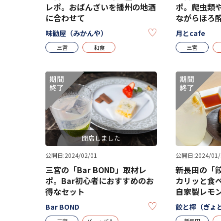
レポ。おばんざいを播州の地酒
ポ。爬虫類
に合わせて
ながらほろ
KEEP
味勧屋（みかんや）
月とcafe
三宮
和食
三宮
閉店しました
公開日:2024/02/01
公開日:2024/01/
三宮の「Bar BOND」取材レ
新長田の「
ポ。Bar初心者におすすめのお
カリッと食
得なセット
自家製レモ
KEEP
Bar BOND
餃と檸（ぎょ
三宮
バー・バル
新長田