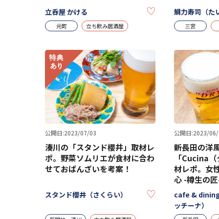
KEEP
立呑屋 かける
鯛力寿司（た
元町
立ち飲み居酒屋
三宮
公開日:2023/07/03
公開日:2023/06/
湊川の「スタンド櫻井」取材レ
新長田の洋
ポ。野菜ソムリエが食材に合わ
「Cucin
せておばんざいを考案！
材レポ。女
心 -樽生の匠
KEEP
スタンド櫻井（さくらい）
cafe & dini
ッチーナ）