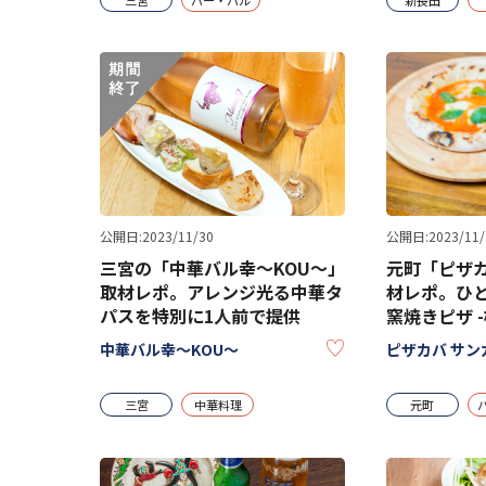
公開日:2023/11/30
公開日:2023/11/
三宮の「中華バル幸～KOU～」
元町「ピザカ
取材レポ。アレンジ光る中華タ
材レポ。ひ
パスを特別に1人前で提供
窯焼きピザ 
KEEP
中華バル幸～KOU～
ピザカバ サン
三宮
中華料理
元町