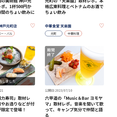
の美術館 神戸元
元町の「天楽園」取材レポ。本
ポ。1杯500円か
格広東料理とベトナムのお酒で
時間のちょい飲みに
ちょい飲み
KEEP
KEEP
神戸元町店
中華食堂 天楽園
バー・バル
元町
中華料理
店しました
21
公開日:2023/07/10
鯛力寿司」取材レ
六甲道の「Music＆Bar ヨモヤ
司やお造りなどが付
マ」取材レポ。音楽を聞いて歌
が限定で登場！
って、キャンプ気分で仲間と語
る