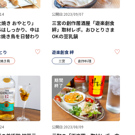
14
公開日:2023/09/07
焼き おやとり」
三宮の創作居酒屋「遊楽創食
外はしっかり、中は
絆」取材レポ。おひとりさま
な焼き鳥を日替わり
OKの豆乳鍋
KEEP
KEEP
とり
遊楽創食 絆
焼き鳥
三宮
創作料理
24
公開日:2023/08/09