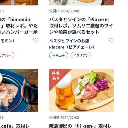
15
公開日:2024/03/08
の「himomin
パスタとワインの「Piacere」
）」取材レポ。やた
取材レポ。ソムリエ厳選のワイ
旨いハンバーガー屋
ンや前菜が選べるセット
KEEP
KEEP
（ヒモミン）
パスタとワインのお店
Piacere（ピアチェーレ）
ビアバー
甲南山手
イタリアン
16
公開日:2024/02/08
cafe」取材レ
阪急御影の「川 -sen-」取材レ