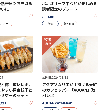
や熱帯魚たちを眺め
ポ。オリーブ牛などが楽しめる
酔いに
読者限定のプレート
KEEP
KEEP
川 -sen-
カフェ
御影
創作料理
25
公開日:2024/01/12
餃と檸」取材レポ。
アクアソムリエが手掛ける元町
べやすい屋台餃子と
のカフェ＆バー「AQUAN」取
ンサワーのセット
材レポ！
KEEP
KEEP
とれ）
AQUAN cafe&bar
餃子
元町
カフェ