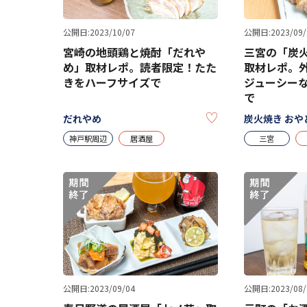
公開日:2023/10/07
公開日:2023/09/
宮崎の地頭鶏と焼酎「だれや
三宮の「炭火
め」取材レポ。読者限定！たた
取材レポ。
きをハーフサイズで
ジューシー
で
KEEP
だれやめ
炭火焼き おや
神戸駅周辺
居酒屋
三宮
公開日:2023/09/04
公開日:2023/08/