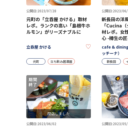
公開日:2023/07/28
公開日:2023/06/
元町の「立呑屋 かける」取材
新長田の洋
レポ。ランクの高い「島根牛ホ
「Cucin
ルモン」がリーズナブルに
材レポ。女
心 -樽生の匠
KEEP
立呑屋 かける
cafe & dini
ッチーナ）
元町
立ち飲み居酒屋
新長田
閉店しました
公開日:2023/06/02
公開日:2023/05/