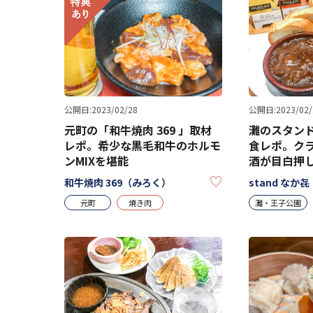
公開日:2023/02/28
公開日:2023/02/
元町の「和牛焼肉 369 」取材
灘のスタン
レポ。希少な黒毛和牛のホルモ
食レポ。ク
ンMIXを堪能
酒が目白押
KEEP
和牛焼肉 369（みろく）
stand なか
元町
焼き肉
灘・王子公園