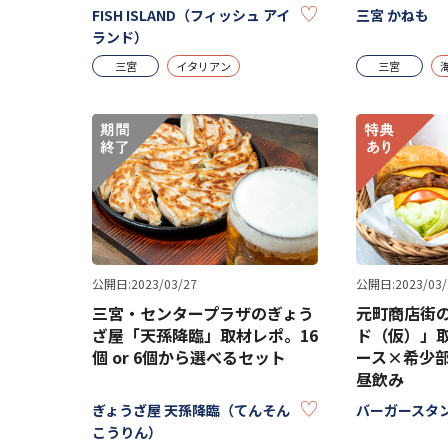
KEEP
FISH ISLAND（フィッシュ アイ
三宮 かねも
ランド）
三宮
イタリアン
三宮
公開日:2023/03/27
公開日:2023/03/
三宮・センタープラザのぎょう
元町商店街
ざ屋「天孫降臨」取材レポ。16
ド（仮）」
個 or 6個から選べるセット
ース×希少
昼飲み
KEEP
ぎょうざ屋 天孫降臨（てんそん
バーガースタ
こうりん）