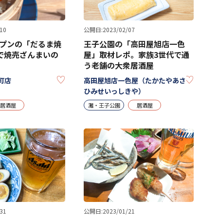
10
公開日:2023/02/07
ープンの「だるま焼
王子公園の「高田屋旭店一色
で焼売ざんまいの
屋」取材レポ。家族3世代で通
う老舗の大衆居酒屋
KEEP
KEEP
町店
高田屋旭店一色屋（たかたやあさ
ひみせいっしきや）
居酒屋
灘・王子公園
居酒屋
31
公開日:2023/01/21