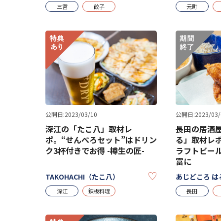
三宮
餃子
元町
公開日:2023/03/10
公開日:2023/03/
深江の「たこ八」取材レ
長田の居酒屋
ポ。“せんべろセット”はドリン
る」取材レ
ク3杯付きでお得 -樽生の匠-
ラフトビー
富に
KEEP
TAKOHACHI（たこ八）
あじどころ は
深江
鉄板料理
長田