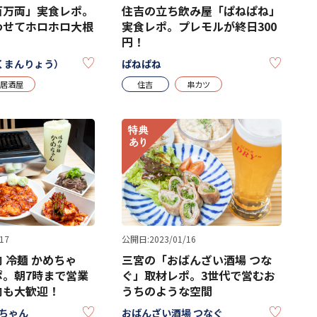
百万両」実食レポ。
住吉の立ち飲み屋「ぱねぱね」
わせてホロホロ大根
実食レポ。プレモルが終日300
円！
KEEP
KEEP
くまんりょう）
ぱねぱね
居酒屋
住吉
串カツ
17
公開日:2023/01/16
 冷麺 かめちゃ
三宮の「おばんざい酒場 つな
ポ。朝7時まで営業
ぐ」取材レポ。3世代で営むお
肉も大歓迎！
うちのような空間
KEEP
KEEP
めちゃん
おばんざい酒場 つなぐ