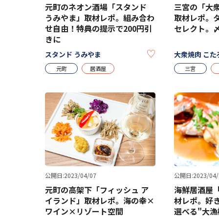
元町のネオン酒場「スタンド
三宮の「大衆
うみやま」取材レポ。組み合わ
取材レポ。
せ自由！特典の提示で200円引
セレクト。
きに
KEEP
スタンド うみやま
大衆焼肉 こた
元町
居酒屋
三宮
公開日:2023/04/07
公開日:2023/04/
元町の高架下「フィッシュ ア
海鮮居酒屋「
イランド」取材レポ。海の幸×
材レポ。好
ワイン×リゾート空間
選べる"大漁桶