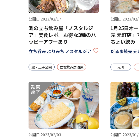
公開日:2023/02/17
公開日:2023/02/
灘の立ち飲み屋「ノスタルジ
1月25日オ
ア」実食レポ。お得な3種のハ
売 元町店」
ッピーアワーあり
ちょい飲み
KEEP
立ち呑み よりみち ノスタルジア
だるま焼売 元
灘・王子公園
立ち飲み居酒屋
元町
公開日:2023/02/03
公開日:2023/01/