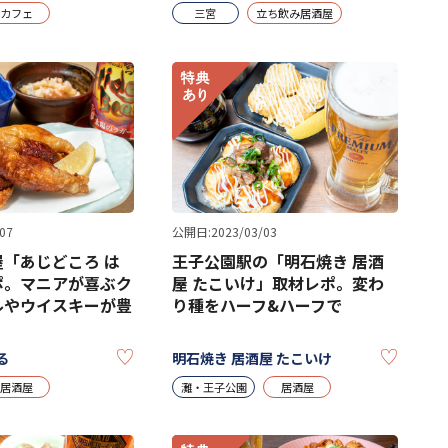
カフェ
三宮
立ち飲み居酒屋
07
公開日:2023/03/03
「あじどころ は
王子公園駅の「明石焼き 居酒
ポ。マニアが喜ぶク
屋 たこいけ」取材レポ。変わ
ルやウイスキーが豊
り種をハーフ&ハーフで
KEEP
KEEP
る
明石焼き 居酒屋 たこいけ
居酒屋
灘・王子公園
居酒屋