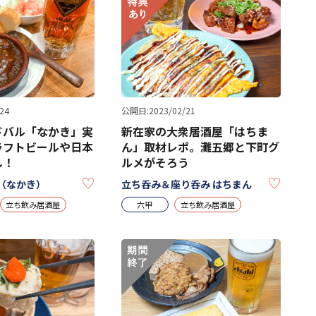
24
公開日:2023/02/21
ドバル「なかき」実
新在家の大衆居酒屋「はちま
ラフトビールや日本
ん」取材レポ。灘五郷と下町グ
し！
ルメがそろう
KEEP
KEEP
㐂（なかき）
立ち呑み＆座り呑み はちまん
立ち飲み居酒屋
六甲
立ち飲み居酒屋