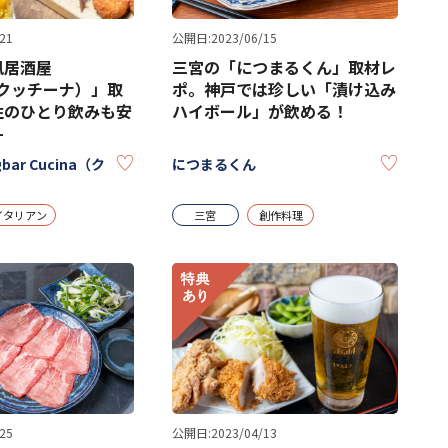
21
公開日:2023/06/15
風居酒屋
三宮の「につまるくん」取材レ
a（クッチーナ）」取
ポ。神戸では珍しい「漬け込み
性のひとり飲みも安
ハイボール」が飲める！
-
KEEP
KEEP
ngbar Cucina（ク
につまるくん
イタリアン
三宮
創作料理
25
公開日:2023/04/13