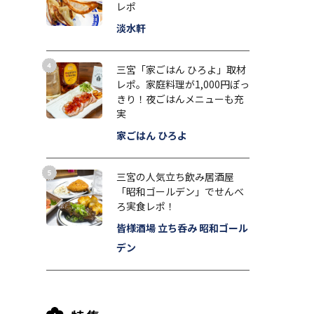
レポ
淡水軒
三宮「家ごはん ひろよ」取材
レポ。家庭料理が1,000円ぽっ
きり！夜ごはんメニューも充
実
家ごはん ひろよ
三宮の人気立ち飲み居酒屋
「昭和ゴールデン」でせんべ
ろ実食レポ！
皆様酒場 立ち呑み 昭和ゴール
デン