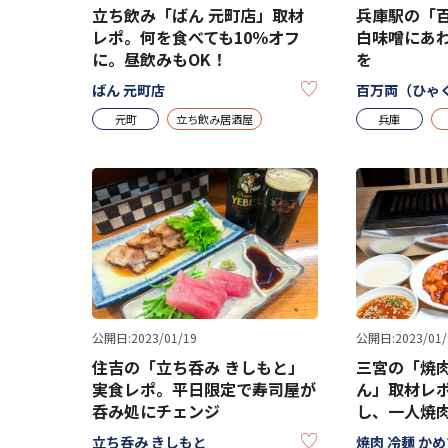
立ち飲み「ばん 元町店」取材
兵庫駅の「
レポ。何を食べても10％オフ
白味噌にあ
に。昼飲みもOK！
を
KEEP
ばん 元町店
百万両（ひゃ
元町
立ち飲み居酒屋
兵庫
公開日:2023/01/19
公開日:2023/01/
住吉の「立ち呑み きしもと」
三宮の「焼肉
実食レポ。平日限定で寿司屋が
ん」取材レ
呑み処にチェンジ
し、一人焼
KEEP
立ち呑み きしもと
焼肉 冷麺 か