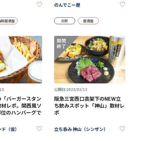
KEEP
KEEP
のんでこー屋
海鮮居酒屋
元町
居酒屋
15
公開日:2023/03/13
の「バーガースタン
阪急三宮西口高架下のNEW立
取材レポ。関西風ソ
ち飲みスポット「神山」取材レ
部位のハンバーグで
ポ
KEEP
KEEP
ンド（仮）
立ち呑み 神山（シンザン）