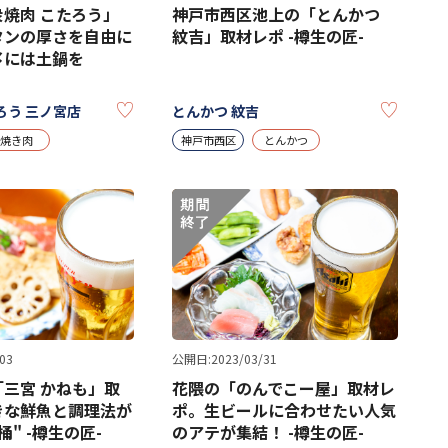
焼肉 こたろう」
神戸市西区池上の「とんかつ
タンの厚さを自由に
紋吉」取材レポ -樽生の匠-
〆には土鍋を
KEEP
KEEP
ろう 三ノ宮店
とんかつ 紋吉
焼き肉
神戸市西区
とんかつ
03
公開日:2023/03/31
三宮 かねも」取
花隈の「のんでこー屋」取材レ
きな鮮魚と調理法が
ポ。生ビールに合わせたい人気
" -樽生の匠-
のアテが集結！ -樽生の匠-