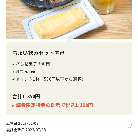
ちょい飲みセット内容
だし巻玉子 350円
✔
おでん3品
✔
ドリンク1杯（550円以下から選択）
✔
合計1,350円
読者限定特典の提示で税込1,100円
►
公開日:2023/02/07
KE
最終更新日:2023/07/18