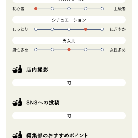
初心者
上級者
1
2
3
4
5
シチュエーション
しっとり
にぎやか
1
2
3
4
5
男女比
男性多め
女性多め
1
2
3
4
5
可
可