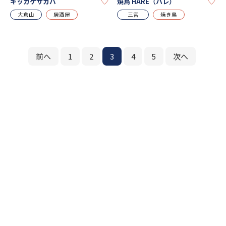
KEEP
KE
キッカケサカバ
焼鳥 HARE（ハレ）
大倉山
居酒屋
三宮
焼き鳥
前へ
1
2
3
4
5
次へ