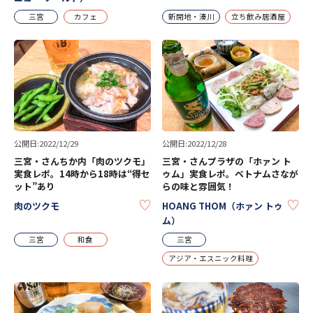
三宮
カフェ
新開地・湊川
立ち飲み居酒屋
公開日:2022/12/29
公開日:2022/12/28
三宮・さんちか内「肉のツクモ」
三宮・さんプラザの「ホァン ト
実食レポ。14時から18時は“得セ
ゥム」実食レポ。ベトナムさなが
ット”あり
らの味と雰囲気！
KEEP
KE
肉のツクモ
HOANG THOM（ホァン トゥ
ム）
三宮
和食
三宮
アジア・エスニック料理