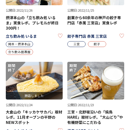
公開日:2022/11/26
公開日:2022/11/25
摂津本山の「立ち飲み処 いる
創業から60余年の神戸の餃子専
ま」実食レポ。プレモルが終日
門店「赤萬 三宮店」実食レポ
300円！
KEEP
KE
立ち飲み処 いるま
餃子専門店 赤萬 三宮店
岡本・摂津本山
三宮
餃子
立ち飲み居酒屋
閉店しました
公開日:2022/11/24
公開日:2022/11/23
大倉山の「キッカケサカバ」取材
三宮・北野坂沿いの「焼鳥
レポ。11月オープンの平野の
HARE」取材レポ。“大山どり”や
NEWスポット
有機野菜にこだわる