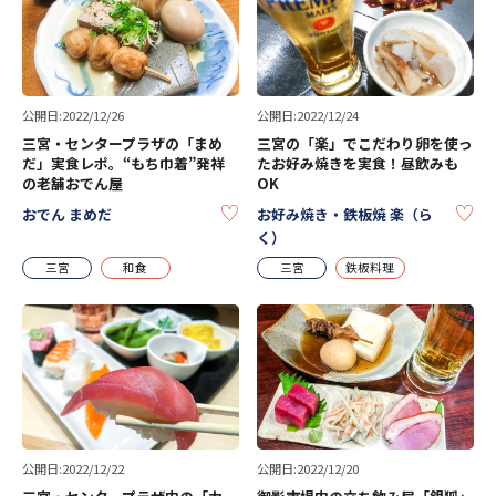
公開日:2022/12/26
公開日:2022/12/24
三宮・センタープラザの「まめ
三宮の「楽」でこだわり卵を使っ
だ」実食レポ。“もち巾着”発祥
たお好み焼きを実食！昼飲みも
の老舗おでん屋
OK
KEEP
KE
おでん まめだ
お好み焼き・鉄板焼 楽（ら
く）
三宮
和食
三宮
鉄板料理
公開日:2022/12/22
公開日:2022/12/20