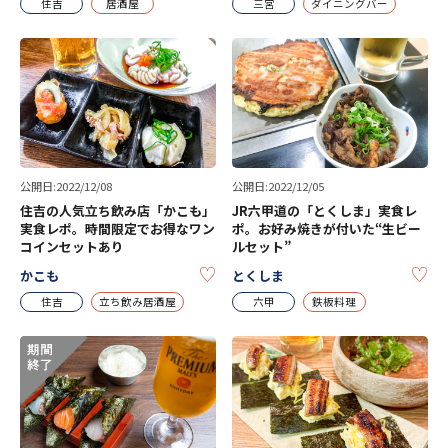
住吉
居酒屋
三宮
ダイニングバー
公開日:2022/12/08
公開日:2022/12/05
住吉の人気立ち飲み店「かこも」
JR六甲道の「とくしま」実食レ
実食レポ。時間限定でお得なワン
ポ。お好み焼きが付いた“生ビー
コインセットあり
ルセット”
KEEP
KE
かこも
とくしま
住吉
立ち飲み居酒屋
六甲
鉄板料理