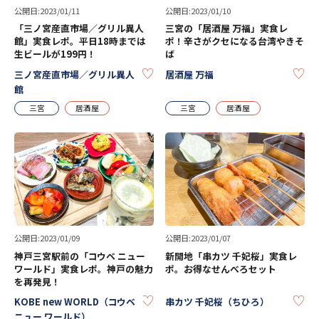
公開日:2023/01/11
公開日:2023/01/10
「三ノ宮産直市場／グリル異人
三宮の「居酒屋 万福」実食レ
館」実食レポ。平日18時までは
ポ！辛さがクセになる台湾やきそ
生ビールが199円！
ば
KEEP
KE
三ノ宮産直市場／グリル異人
居酒屋 万福
館
三宮
居酒屋
三宮
居酒屋
公開日:2023/01/09
公開日:2023/01/07
神戸三宮駅前の「コウベ ニュー
新開地「串カツ 千妃桜」実食レ
ワールド」実食レポ。神戸の魅力
ポ。お得なせんべろセット
を再発見！
KEEP
KE
KOBE new WORLD（コウベ
串カツ 千妃桜（ちひろ）
ニュー ワールド）