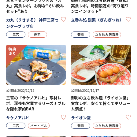
三宮・センタープラザ内の「力
御影市場内の立ち飲み屋「銀狐」
丸」実食レポ。お得な“ぐい飲み
実食レポ。時間限定の“寄り道ワ
セット”あり
ンコインセット”
KEEP
KE
力丸（りきまる） 神戸三宮セ
立呑み処 銀狐（ぎんぎつね）
ンタープラザ店
三宮
寿司
御影
立ち飲み居酒屋
公開日:2022/12/19
公開日:2022/12/17
三宮の「サケノアルヒ」取材レ
御影の立ち飲み屋「ライオン堂」
ポ。深夜も営業するリーズナブル
実食レポ。安くて旨くてボリュー
な隠れ家的BAR
ム満点！
KEEP
KE
サケノアルヒ
ライオン堂
三宮
バー・バル
御影
立ち飲み居酒屋