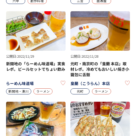
六甲
創作料理
三宮
居酒屋
公開日:2022/11/29
公開日:2022/11/28
新開地の「らーめん味道場」実食
元町・南京町の「皇蘭 本店」取
レポ。ビールセットでちょい飲み
材レポ。冷めてもおいしい焼き小
籠包に舌鼓
KEEP
KE
らーめん味道場
皇蘭（こうらん）本店
新開地・湊川
ラーメン
元町
ラーメン