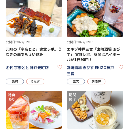
公開日:2022/12/16
公開日:2022/12/15
元町の「宇奈とと」実食レポ。う
エキゾ神戸三宮「宮崎酒場 ゑび
なぎの串でちょい飲み
す」 実食レポ。昼間はハイボー
ルが1杯90円！
KEEP
KE
名代 宇奈とと 神戸元町店
宮崎酒場 ゑびす EKIZO神戸
三宮
元町
うなぎ
三宮
居酒屋