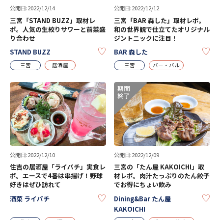
公開日:2022/12/14
公開日:2022/12/12
三宮「STAND BUZZ」取材レ
三宮「BAR 森した」取材レポ。
ポ。人気の生絞りサワーと前菜盛
和の世界観で仕立てたオリジナル
り合わせ
ジントニックに注目！
KEEP
KE
STAND BUZZ
BAR 森した
三宮
居酒屋
三宮
バー・バル
公開日:2022/12/10
公開日:2022/12/09
住吉の居酒屋「ライパチ」実食レ
三宮の「たん屋 KAKOICHI」取
ポ。エースで4番は串揚げ！野球
材レポ。肉汁たっぷりのたん餃子
好きはぜひ訪れて
でお得にちょい飲み
KEEP
KE
酒菜 ライパチ
Dining&Bar たん屋
KAKOICHI