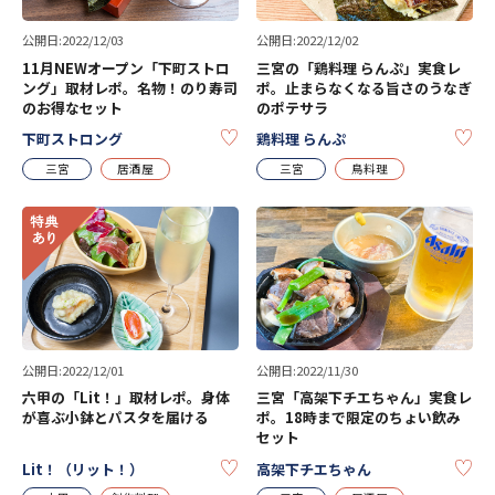
公開日:2022/12/03
公開日:2022/12/02
11月NEWオープン「下町ストロ
三宮の「鶏料理 らんぷ」実食レ
ング」取材レポ。名物！のり寿司
ポ。止まらなくなる旨さのうなぎ
のお得なセット
のポテサラ
KEEP
KE
下町ストロング
鶏料理 らんぷ
三宮
居酒屋
三宮
鳥料理
公開日:2022/12/01
公開日:2022/11/30
六甲の「Lit！」取材レポ。身体
三宮「高架下チエちゃん」実食レ
が喜ぶ小鉢とパスタを届ける
ポ。18時まで限定のちょい飲み
セット
KEEP
KE
Lit！（リット！）
高架下チエちゃん