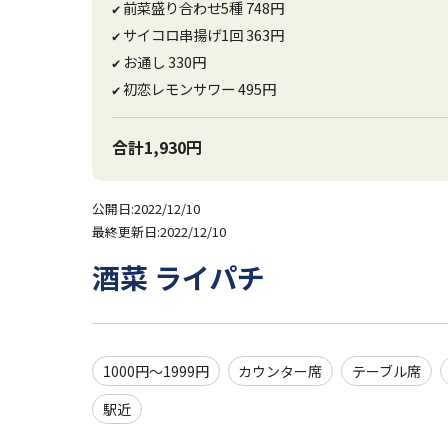
前菜盛り合わせ5種 748円
✔
サイコロ串揚げ1回 363円
✔
お通し 330円
✔
初恋レモンサワー 495円
✔
合計1,930円
公開日:2022/12/10
最終更新日:2022/12/10
酒菜 ライパチ
1000円～1999円
カウンター席
テーブル席
駅近