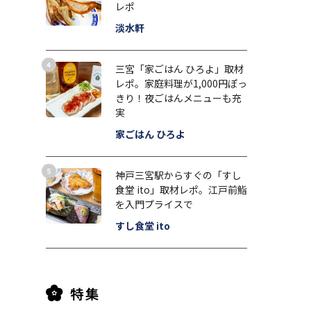
レポ
淡水軒
三宮「家ごはん ひろよ」取材
レポ。家庭料理が1,000円ぽっ
きり！夜ごはんメニューも充
実
家ごはん ひろよ
神戸三宮駅からすぐの「すし
食堂 ito」取材レポ。江戸前鮨
を入門プライスで
すし食堂 ito