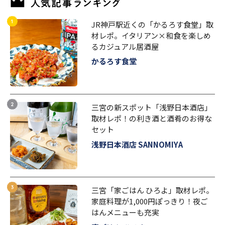
JR神戸駅近くの「かるろす食堂」取
材レポ。イタリアン×和食を楽しめ
るカジュアル居酒屋
かるろす食堂
三宮の新スポット「浅野日本酒店」
取材レポ！の利き酒と酒肴のお得な
セット
浅野日本酒店 SANNOMIYA
三宮「家ごはん ひろよ」取材レポ。
家庭料理が1,000円ぽっきり！夜ご
はんメニューも充実