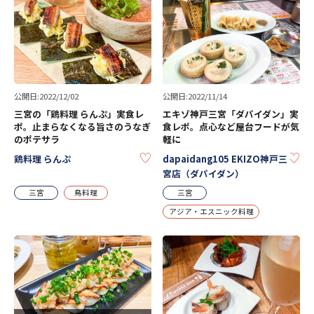
公開日:2022/12/02
公開日:2022/11/14
三宮の「鶏料理 らんぷ」実食レ
エキゾ神戸三宮「ダパイダン」実
ポ。止まらなくなる旨さのうなぎ
食レポ。点心など屋台フードが気
のポテサラ
軽に
KEEP
KE
鶏料理 らんぷ
dapaidang105 EKIZO神戸三
宮店（ダパイダン）
三宮
鳥料理
三宮
アジア・エスニック料理