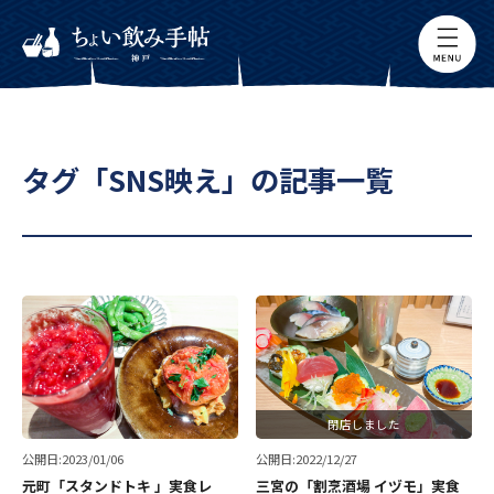
タグ「SNS映え」の記事一覧
閉店しました
公開日:2023/01/06
公開日:2022/12/27
元町「スタンドトキ 」実食レ
三宮の「割烹酒場 イヅモ」実食