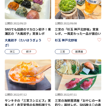
公開日:2022/09/23
公開日:2022/09/08
SNSでも話題のマカロン餃子！東
三宮の「杉玉 神戸北野坂」実食
灘区の「大鳳餃子」実食レポ
レポ。一風変わった一品が面白い
KEEP
KE
大鳳餃子（たいほうぎょう
杉玉 神戸北野坂
ざ）
深江
餃子
三宮
居酒屋
公開日:2022/07/12
公開日:2022/07/11
サンキタの「三宮スシエビス」実
三宮の海鮮居酒屋「おやじの一本
食レポ！赤字覚悟の名物料理でち
釣り」取材レポ。SNS映え◎の寿