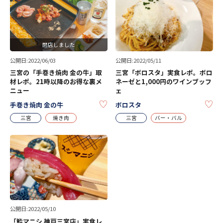
閉店しました
公開日:2022/06/03
公開日:2022/05/11
三宮の「手巻き焼肉 金の牛」取
三宮「ボロスタ」実食レポ。ボロ
材レポ。21時以降のお得な裏メ
ネーゼと1,000円のワインブッフ
ニュー
ェ
KEEP
KE
手巻き焼肉 金の牛
ボロスタ
三宮
焼き肉
三宮
バー・バル
公開日:2022/05/10
「鮨マニシ 神戸三宮店」実食レ