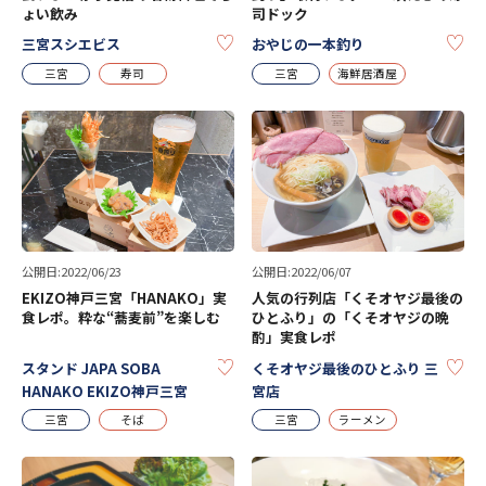
ょい飲み
司ドック
KEEP
KE
三宮スシエビス
おやじの一本釣り
三宮
寿司
三宮
海鮮居酒屋
公開日:2022/06/23
公開日:2022/06/07
EKIZO神戸三宮「HANAKO」実
人気の行列店「くそオヤジ最後の
食レポ。粋な“蕎麦前”を楽しむ
ひとふり」の「くそオヤジの晩
酌」実食レポ
KEEP
KE
スタンド JAPA SOBA
くそオヤジ最後のひとふり 三
HANAKO EKIZO神戸三宮
宮店
三宮
そば
三宮
ラーメン