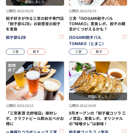
閉店しました
公開日:2022/10/29
公開日:2022/10/19
餃子好きが作る三宮の餃子専門店
三宮「ISOGAMI餃子バル
「餃子部GZB」の新感覚の餃子
TOMAKO」実食レポ。餃子の概
を実食
念がくつがえるかも？
KEEP
KE
餃子部GZB
ISOGAMI餃子バル
TOMAKO（とまこ）
三宮
餃子
三宮
餃子
閉店しました
公開日:2022/10/13
公開日:2022/10/03
「三宮麦酒 北野坂店」取材レ
8月オープンの「餃子屋コソラ 三
ポ。クラフトビール飲み比べがお
ノ宮店」実食レポ。オリジナル
得に
の“味噌ダレ”は新味！
KEEP
KE
一番搾りコラボショップ 三宮
餃子屋コソラ 三ノ宮店