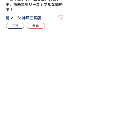
ポ。高級魚をリーズナブルな価格
で！
KEEP
鮨マニシ 神戸三宮店
三宮
寿司