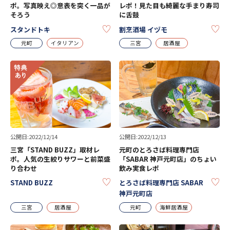
ポ。写真映え◎意表を突く一品が
レポ！見た目も綺麗な手まり寿司
そろう
に舌鼓
KEEP
KE
スタンドトキ
割烹酒場 イヅモ
元町
イタリアン
三宮
居酒屋
公開日:2022/12/14
公開日:2022/12/13
三宮「STAND BUZZ」取材レ
元町のとろさば料理専門店
ポ。人気の生絞りサワーと前菜盛
「SABAR 神戸元町店」のちょい
り合わせ
飲み実食レポ
KEEP
KE
STAND BUZZ
とろさば料理専門店 SABAR
神戸元町店
三宮
居酒屋
元町
海鮮居酒屋