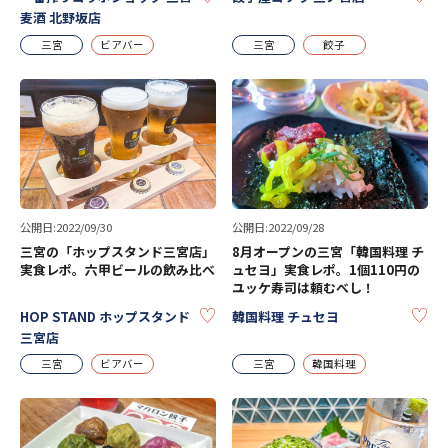
麦酒 北野坂店
三宮
ビアバー
三宮
餃子
公開日:2022/09/30
公開日:2022/09/28
三宮の「ホップスタンド三宮店」
8月オープンの三宮「韓国料理 チ
実食レポ。六甲ビールの飲み比べ
ュセヨ」実食レポ。1個110円の
ユッケ寿司は頼むべし！
KEEP
KE
HOP STAND ホップスタンド
韓国料理 チュセヨ
三宮店
三宮
ビアバー
三宮
韓国料理