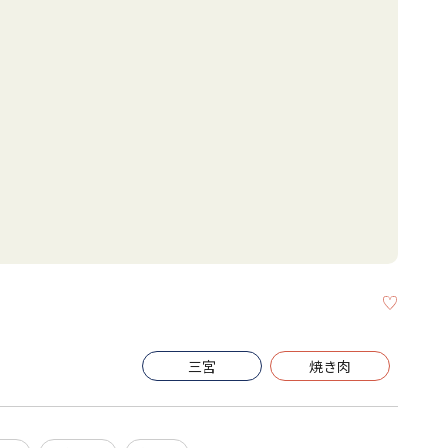
KEEP
三宮
焼き肉