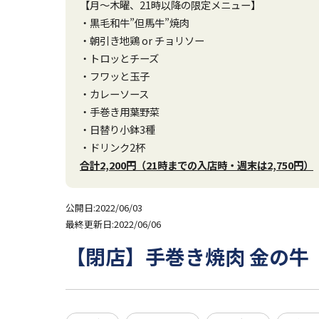
【月～木曜、21時以降の限定メニュー】
・黒毛和牛”但馬牛”焼肉
・朝引き地鶏 or チョリソー
・トロッとチーズ
・フワッと玉子
・カレーソース
・手巻き用葉野菜
・日替り小鉢3種
・ドリンク2杯
合計2,200円（21時までの入店時・週末は2,750円）
公開日:2022/06/03
最終更新日:2022/06/06
【閉店】手巻き焼肉 金の牛