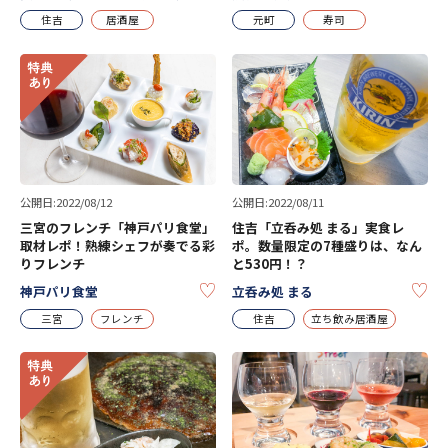
住吉
居酒屋
元町
寿司
公開日:2022/08/12
公開日:2022/08/11
三宮のフレンチ「神戸パリ食堂」
住吉「立呑み処 まる」実食レ
取材レポ！熟練シェフが奏でる彩
ポ。数量限定の7種盛りは、なん
りフレンチ
と530円！？
KEEP
KE
神戸パリ食堂
立呑み処 まる
三宮
フレンチ
住吉
立ち飲み居酒屋