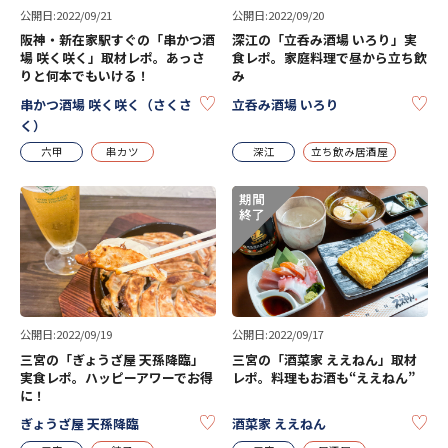
公開日:2022/09/21
公開日:2022/09/20
阪神・新在家駅すぐの「串かつ酒
深江の「立呑み酒場 いろり」実
場 咲く咲く」取材レポ。あっさ
食レポ。家庭料理で昼から立ち飲
りと何本でもいける！
み
KEEP
KE
串かつ酒場 咲く咲く（さくさ
立呑み酒場 いろり
く）
六甲
串カツ
深江
立ち飲み居酒屋
公開日:2022/09/19
公開日:2022/09/17
三宮の「ぎょうざ屋 天孫降臨」
三宮の「酒菜家 ええねん」取材
実食レポ。ハッピーアワーでお得
レポ。料理もお酒も“ええねん”
に！
KEEP
KE
ぎょうざ屋 天孫降臨
酒菜家 ええねん