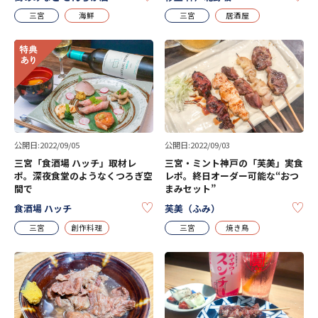
三宮
海鮮
三宮
居酒屋
公開日:2022/09/05
公開日:2022/09/03
三宮「食酒場 ハッチ」取材レ
三宮・ミント神戸の「芙美」実食
ポ。深夜食堂のようなくつろぎ空
レポ。終日オーダー可能な“おつ
間で
まみセット”
KEEP
KE
食酒場 ハッチ
芙美（ふみ）
三宮
創作料理
三宮
焼き鳥