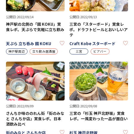
公開日:2022/09/14
公開日:2022/09/13
神戸駅の北側の「國 KOKU」実
三宮の「スターボード」実食レ
食レポ。天ぷらで気軽に立ち飲み
ポ。ドラフトビールとおいしいア
テ
KEEP
KE
天ぷら 立ち呑み 國 KOKU
Craft Kobe スターボード
神戸駅周辺
立ち飲み居酒屋
三宮
ビアバー
公開日:2022/09/09
公開日:2022/09/08
さんちか味ののれん街「街のみな
三宮の「杉玉 神戸北野坂」実食
と さんちか店」実食レポ。日本
レポ。一風変わった一品が面白い
酒飲み比べ
KEEP
KE
街のみなと さんちか店
杉玉 神戸北野坂