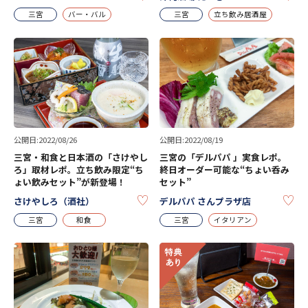
三宮
バー・バル
三宮
立ち飲み居酒屋
公開日:2022/08/26
公開日:2022/08/19
三宮・和食と日本酒の「さけやし
三宮の「デルパパ 」実食レポ。
ろ」取材レポ。立ち飲み限定“ち
終日オーダー可能な“ちょい呑み
ょい飲みセット”が新登場！
セット”
KEEP
KE
さけやしろ（酒社）
デルパパ さんプラザ店
三宮
和食
三宮
イタリアン