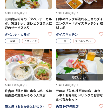
公開日:2022/08/18
公開日:2022/08/17
元町商店街内の「タベルナ・カル
日本のロックが流れる三宮のダイ
ボ」実食レポ。おひとりさま大歓
ニングバー「ダイスキッチン」取
迎のサービスあり
材レポ
KEEP
KE
タベルナ・カルボ
ダイスキッチン
元町
イタリアン
三宮
ダイニングバー
閉店しました
公開日:2022/08/16
公開日:2022/08/13
住吉の「狼と煙」実食レポ。高知
元町の「魚喜 神戸元町店」実食
県直送の鮮魚がそろう人気店
レポ！お寿司とドリンクのお得な
食べ呑みセット
KEEP
KE
狼と煙（おおかみとけむり）
魚喜 神戸元町店