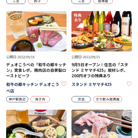
三宮
餃子
三宮
居酒屋
公開日:2022/09/16
公開日:2022/09/15
デュオこうべの「和牛の郷キッチ
9月5日オープン！住吉の「スタ
ン」実食レポ。精肉店の自家製ロ
ンド ミヤマチ425」取材レポ。
ーストビーフ
200円オフの特典あり
KEEP
KE
和牛の郷キッチン デュオこう
スタンド ミヤマチ425
べ店
神戸駅周辺
焼き肉
住吉
立ち飲み居酒屋