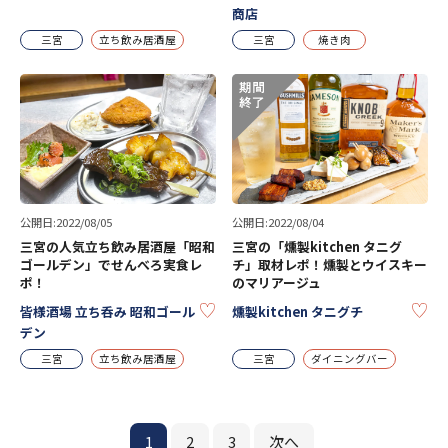
商店
三宮
立ち飲み居酒屋
三宮
焼き肉
公開日:2022/08/05
公開日:2022/08/04
三宮の人気立ち飲み居酒屋「昭和
三宮の「燻製kitchen タニグ
ゴールデン」でせんべろ実食レ
チ」取材レポ！燻製とウイスキー
ポ！
のマリアージュ
KEEP
KE
皆様酒場 立ち呑み 昭和ゴール
燻製kitchen タニグチ
デン
三宮
立ち飲み居酒屋
三宮
ダイニングバー
1
2
3
次へ