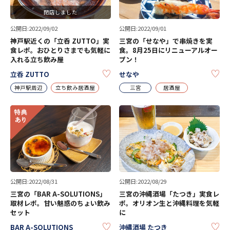
閉店しました
公開日:2022/09/02
公開日:2022/09/01
神戸駅近くの「立呑 ZUTTO」実
三宮の「せなや」で串焼きを実
食レポ。おひとりさまでも気軽に
食。8月25日にリニューアルオー
入れる立ち飲み屋
プン！
KEEP
KE
立呑 ZUTTO
せなや
神戸駅周辺
立ち飲み居酒屋
三宮
居酒屋
公開日:2022/08/31
公開日:2022/08/29
三宮の「BAR A-SOLUTIONS」
三宮の沖縄酒場「たつき」実食レ
取材レポ。甘い魅惑のちょい飲み
ポ。オリオン生と沖縄料理を気軽
セット
に
KEEP
KE
BAR A-SOLUTIONS
沖縄酒場 たつき