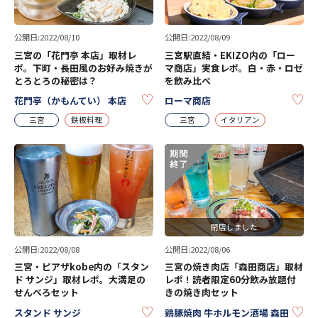
公開日:2022/08/10
公開日:2022/08/09
三宮の「花門亭 本店」取材レ
三宮駅直結・EKIZO内の「ロー
ポ。下町・長田風のお好み焼きが
マ商店」実食レポ。白・赤・ロゼ
とろとろの秘密は？
を飲み比べ
KEEP
KE
花門亭（かもんてい） 本店
ローマ商店
三宮
鉄板料理
三宮
イタリアン
閉店しました
公開日:2022/08/08
公開日:2022/08/06
三宮・ピアザkobe内の「スタン
三宮の焼き肉店「森田商店」取材
ド サンジ」取材レポ。大満足の
レポ！読者限定60分飲み放題付
せんべろセット
きの焼き肉セット
KEEP
KE
スタンド サンジ
鶏豚焼肉 牛ホルモン酒場 森田