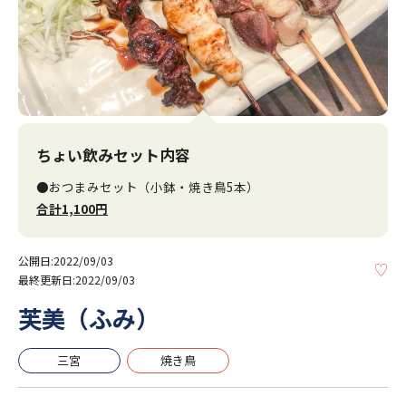
ちょい飲みセット内容
●おつまみセット（小鉢・焼き鳥5本）
合計1,100円
公開日:2022/09/03
KE
最終更新日:2022/09/03
芙美（ふみ）
三宮
焼き鳥