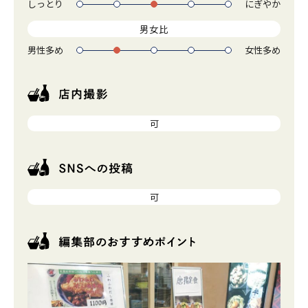
しっとり
にぎやか
1
2
3
4
5
男女比
男性多め
女性多め
1
2
3
4
5
可
可