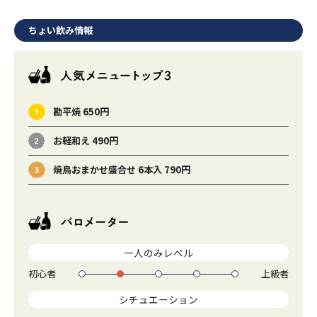
ちょい飲み情報
勘平焼 650円
お軽和え 490円
焼鳥おまかせ盛合せ 6本入 790円
一人のみレベル
初心者
上級者
1
2
3
4
5
シチュエーション