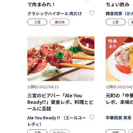
で肉まみれ！
ちょい飲み
KEEP
クラシックハイボール 肉だけ
韓食班家（か
三宮
焼き肉
三宮
公開日:2022/04/15
公開日:2022/04/
三宮のビアバー「Ale You
元町の「中華
Ready!?」実食レポ。料理とビ
レポ。本場
ールに舌鼓
KEEP
Ale You Ready !? （エールユー
中華厨房 来来
レディ）
三宮
ビアバー
元町