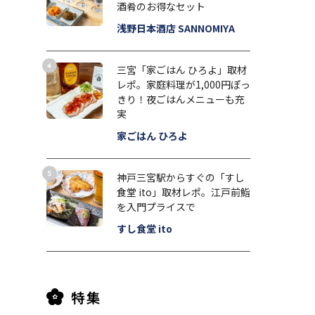
酒肴のお得なセット
浅野日本酒店 SANNOMIYA
三宮「家ごはん ひろよ」取材
レポ。家庭料理が1,000円ぽっ
きり！夜ごはんメニューも充
実
家ごはん ひろよ
神戸三宮駅からすぐの「すし
食堂 ito」取材レポ。江戸前鮨
を入門プライスで
すし食堂 ito