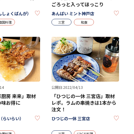
ごろっと入ってほっこり
KEEP
KEEP
んしょくばんが）
あんばい ミント神戸店
韓国料理
三宮
和食
14
公開日:2022/04/13
厨房 来来」取材
「ひつじの一休 三宮店」取材
の味お得に
レポ。ラムの串焼きは1本から
注文！
KEEP
KEEP
（らいらい）
ひつじの一休 三宮店
中華料理
三宮
ジビエ料理