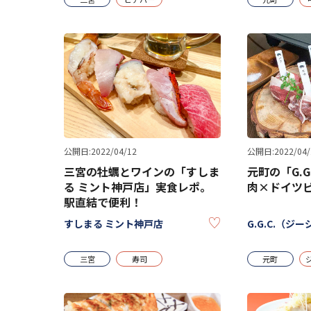
公開日:2022/04/12
公開日:2022/04/
三宮の牡蠣とワインの「すしま
元町の「G.
る ミント神戸店」実食レポ。
肉×ドイツ
駅直結で便利！
KEEP
すしまる ミント神戸店
G.G.C.（ジ
三宮
寿司
元町