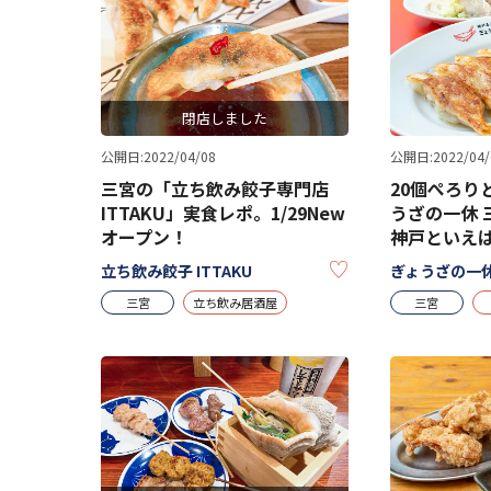
閉店しました
公開日:2022/04/08
公開日:2022/04/
三宮の「立ち飲み餃子専門店
20個ぺろり
ITTAKU」実食レポ。1/29New
うざの一休 
オープン！
神戸といえ
KEEP
立ち飲み餃子 ITTAKU
ぎょうざの一休
三宮
立ち飲み居酒屋
三宮