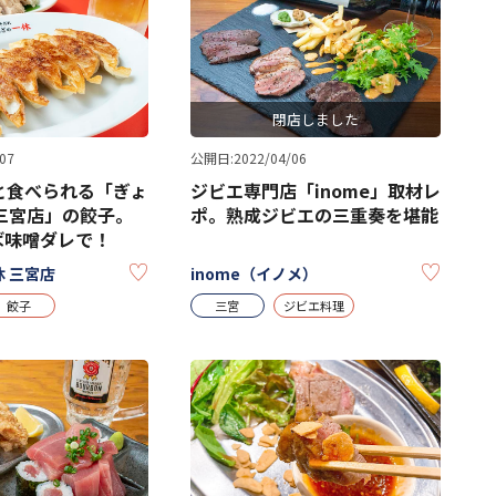
閉店しました
07
公開日:2022/04/06
と食べられる「ぎょ
ジビエ専門店「inome」取材レ
三宮店」の餃子。
ポ。熟成ジビエの三重奏を堪能
ば味噌ダレで！
KEEP
KEEP
 三宮店
inome（イノメ）
餃子
三宮
ジビエ料理