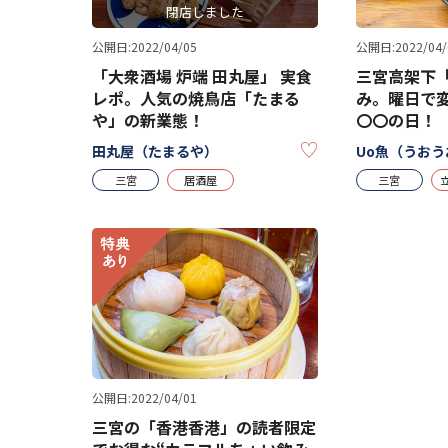
閉店しました
公開日:2022/04/05
公開日:2022/04/
「大衆酒場 炉端 田丸屋」 実食
三宮高架下「
レポ。人気の焼鳥店「たまる
み。曜日で
や」の新業態！
〇〇の日！
KEEP
田丸屋（たまるや）
Uo魚（うおう
三宮
居酒屋
三宮
公開日:2022/04/01
三宮の「香港香港」の読者限定