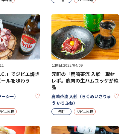
11
公開日:2022/04/09
G.C.」でジビエ焼き
元町の「鹿鳴茶流 入舩」取材
ビールを味わう
レポ。鹿肉の生ハムユッケが絶
品
KEEP
KEEP
ージーシー）
鹿鳴茶流 入舩（ろくめいさりゅ
う いりふね）
ジビエ料理
元町
ジビエ料理