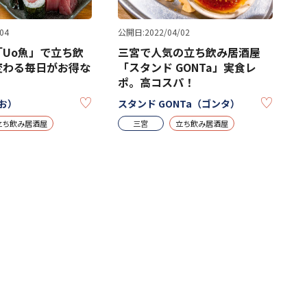
04
公開日:2022/04/02
Uo魚」で立ち飲
三宮で人気の立ち飲み居酒屋
変わる毎日がお得な
「スタンド GONTa」実食レ
ポ。高コスパ！
KEEP
KEEP
お）
スタンド GONTa（ゴンタ）
立ち飲み居酒屋
三宮
立ち飲み居酒屋