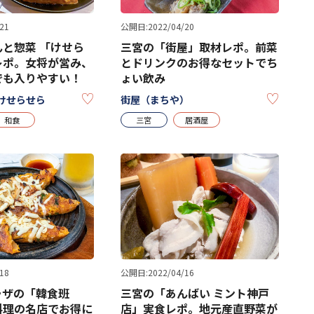
21
公開日:2022/04/20
と惣菜 「けせら
三宮の「街屋」取材レポ。前菜
レポ。女将が営み、
とドリンクのお得なセットでち
でも入りやすい！
ょい飲み
KEEP
KEEP
けせらせら
街屋（まちや）
和食
三宮
居酒屋
18
公開日:2022/04/16
ラザの「韓食班
三宮の「あんばい ミント神戸
料理の名店でお得に
店」実食レポ。地元産直野菜が