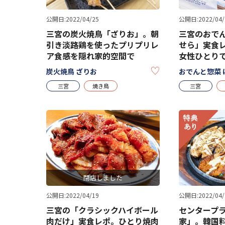
公開日:2022/04/25
公開日:2022/04/
三宮の炭火焼鳥「ざりお」。朝
三宮のおでん
引き淡路鶏を使ったプリプリレ
せら」実食
ア食感を隠れ家的空間で
女性ひとり
KEEP
炭火焼鳥 ざりお
おでんと惣菜 
三宮
焼き鳥
三宮
閉店しました
公開日:2022/04/19
公開日:2022/04/
三宮の「クラシックハイボール
センタープ
肉だけ」実食レポ。ひとり焼肉
家」。韓国