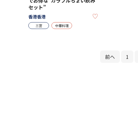
でお得な“カラフルちょい飲み
セット”
KEEP
香港香港
三宮
中華料理
前へ
1