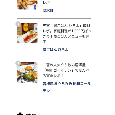
レポ
淡水軒
三宮「家ごはん ひろよ」取材
レポ。家庭料理が1,000円ぽっ
きり！夜ごはんメニューも充
実
家ごはん ひろよ
三宮の人気立ち飲み居酒屋
「昭和ゴールデン」でせんべ
ろ実食レポ！
皆様酒場 立ち呑み 昭和ゴール
デン