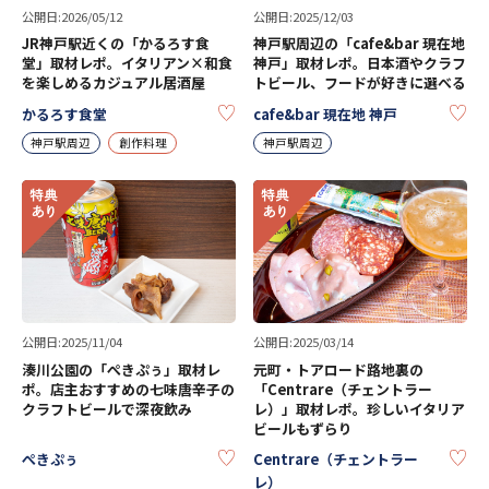
公開日:2026/05/12
公開日:2025/12/03
JR神戸駅近くの「かるろす食
神戸駅周辺の「cafe&bar 現在地
堂」取材レポ。イタリアン×和食
神戸」取材レポ。日本酒やクラフ
を楽しめるカジュアル居酒屋
トビール、フードが好きに選べる
KEEP
KE
かるろす食堂
cafe&bar 現在地 神戸
神戸駅周辺
創作料理
神戸駅周辺
公開日:2025/11/04
公開日:2025/03/14
湊川公園の「ぺきぷぅ」取材レ
元町・トアロード路地裏の
ポ。店主おすすめの七味唐辛子の
「Centrare（チェントラー
クラフトビールで深夜飲み
レ）」取材レポ。珍しいイタリア
ビールもずらり
KEEP
KE
ぺきぷぅ
Centrare（チェントラー
レ）