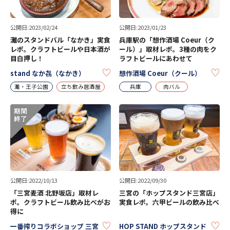
公開日:2023/02/24
公開日:2023/01/23
灘のスタンドバル「なかき」実食
兵庫駅の「想作酒場 Coeur（ク
レポ。クラフトビールや日本酒が
ール）」取材レポ。3種の肉をク
目白押し！
ラフトビールにあわせて
KEEP
KE
stand なか㐂（なかき）
想作酒場 Coeur（クール）
灘・王子公園
立ち飲み居酒屋
兵庫
肉バル
公開日:2022/10/13
公開日:2022/09/30
「三宮麦酒 北野坂店」取材レ
三宮の「ホップスタンド三宮店」
ポ。クラフトビール飲み比べがお
実食レポ。六甲ビールの飲み比べ
得に
KEEP
KE
一番搾りコラボショップ 三宮
HOP STAND ホップスタンド