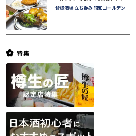
皆様酒場 立ち呑み 昭和ゴールデン