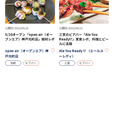
公開日:2022/05/21
公開日:2022/04/15
5/20オープン「open air（オー
三宮のビアバー「Ale You
プンエア）神戸元町店」取材レポ
Ready!?」実食レポ。料理とビー
ルに舌鼓
KEEP
KE
open air（オープンエア）神
Ale You Ready !? （エールユ
戸元町店
ーレディ）
元町
ビアバー
三宮
ビアバー