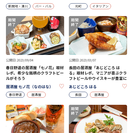
新開地・湊川
バー・バル
元町
イタリアン
公開日:2023/09/04
公開日:2023/03/07
春日野道の居酒屋「七ノ花」取材
長田の居酒屋「あじどころ は
レポ。希少な銘柄のクラフトビー
る」取材レポ。マニアが喜ぶクラ
ルがそろう
フトビールやウイスキーが豊富に
KEEP
KE
居酒屋 七ノ花（なのはな）
あじどころ はる
春日野道
居酒屋
長田
居酒屋