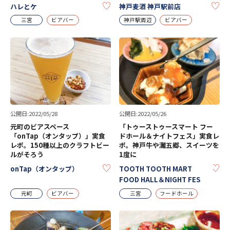
KEEP
KE
ハレとケ
神戸麦酒 神戸駅前店
三宮
ビアバー
神戸駅周辺
ビアバー
公開日:2022/05/28
公開日:2022/05/26
元町のビアスペース
「トゥーストゥースマート フー
「onTap（オンタップ）」実食
ドホール＆ナイトフェス」実食レ
レポ。150種以上のクラフトビー
ポ。神戸牛や灘五郷、スイーツを
ルがそろう
1度に
KEEP
KE
onTap（オンタップ）
TOOTH TOOTH MART
FOOD HALL＆NIGHT FES
元町
ビアバー
三宮
フードホール