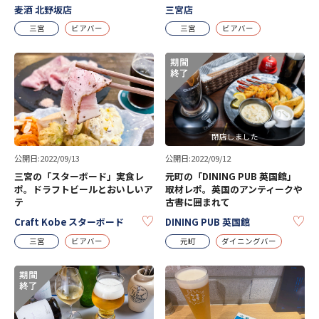
麦酒 北野坂店
三宮店
三宮
ビアバー
三宮
ビアバー
閉店しました
公開日:2022/09/12
公開日:2022/09/13
元町の「DINING PUB 英国館」
三宮の「スターボード」実食レ
取材レポ。英国のアンティークや
ポ。ドラフトビールとおいしいア
古書に囲まれて
テ
KE
KEEP
DINING PUB 英国館
Craft Kobe スターボード
元町
ダイニングバー
三宮
ビアバー