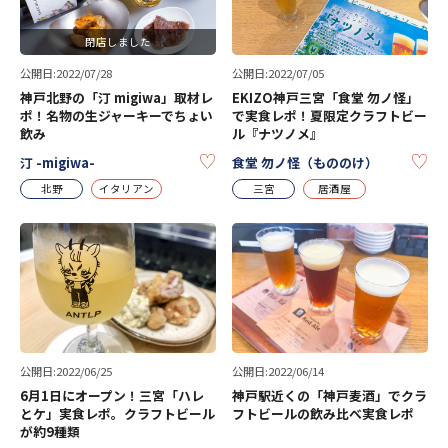
閉店しました
公開日:2022/07/28
公開日:2022/07/05
神戸北野の「汀 migiwa」取材レ
EKIZO神戸三宮「食堂 勿ノ怪」
ポ！名物の生ジャーキーでちょい
で実食レポ！夏限定クラフトビー
飲み
ル『ナツノメ』
KEEP
KE
汀 -migiwa-
食堂 勿ノ怪（もののけ）
北野
イタリアン
三宮
居酒屋
公開日:2022/06/25
公開日:2022/06/14
6月1日にオープン！三宮「ハレ
神戸駅近くの「神戸麦酒」でクラ
とケ」実食レポ。クラフトビール
フトビールの飲み比べ実食レポ
が約9種類