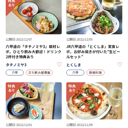
公開日:2022/12/07
公開日:2022/12/05
六甲道の「タチノミヤ3」取材レ
JR六甲道の「とくしま」実食レ
ポ。ひとり飲み大歓迎！ドリンク
ポ。お好み焼きが付いた“生ビー
2杯付き特典あり
ルセット”
KEEP
KE
タチノミヤ3
とくしま
六甲
立ち飲み居酒屋
六甲
鉄板料理
公開日:2022/12/01
公開日:2022/11/09