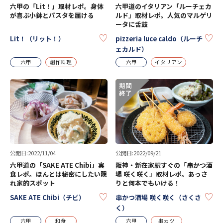
六甲の「Lit！」取材レポ。身体
六甲道のイタリアン「ルーチェカ
が喜ぶ小鉢とパスタを届ける
ルド」取材レポ。人気のマルゲリ
ータに舌鼓
KEEP
KE
Lit！（リット！）
pizzeria luce caldo（ルーチ
ェカルド）
六甲
創作料理
六甲
イタリアン
公開日:2022/11/04
公開日:2022/09/21
六甲道の「SAKE ATE Chibi」実
阪神・新在家駅すぐの「串かつ酒
食レポ。ほんとは秘密にしたい隠
場 咲く咲く」取材レポ。あっさ
れ家的スポット
りと何本でもいける！
KEEP
KE
SAKE ATE Chibi（チビ）
串かつ酒場 咲く咲く（さくさ
く）
六甲
和食
六甲
串カツ