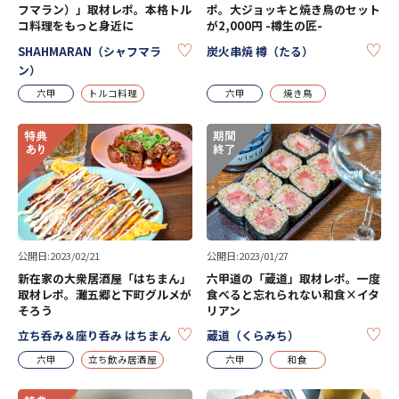
フマラン）」取材レポ。本格トル
ポ。大ジョッキと焼き鳥のセット
コ料理をもっと身近に
が2,000円 -樽生の匠-
KEEP
KE
SHAHMARAN（シャフマラ
炭火串焼 樽（たる）
ン）
六甲
トルコ料理
六甲
焼き鳥
公開日:2023/02/21
公開日:2023/01/27
新在家の大衆居酒屋「はちまん」
六甲道の「蔵道」取材レポ。一度
取材レポ。灘五郷と下町グルメが
食べると忘れられない和食×イタ
そろう
リアン
KEEP
KE
立ち呑み＆座り呑み はちまん
蔵道（くらみち）
六甲
立ち飲み居酒屋
六甲
和食