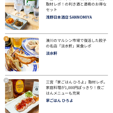
取材レポ！の利き酒と酒肴のお得な
セット
浅野日本酒店 SANNOMIYA
湊川のマルシン市場で復活した餃子
の名店「淡水軒」実食レポ
淡水軒
三宮「家ごはん ひろよ」取材レポ。
家庭料理が1,000円ぽっきり！夜ご
はんメニューも充実
家ごはん ひろよ