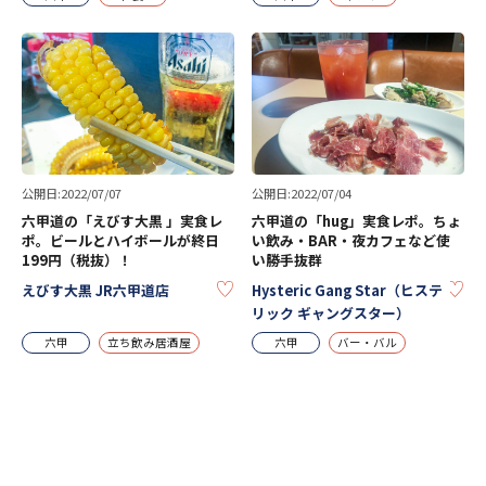
公開日:2022/07/07
公開日:2022/07/04
六甲道の「えびす大黒 」実食レ
六甲道の「hug」実食レポ。ちょ
ポ。ビールとハイボールが終日
い飲み・BAR・夜カフェなど使
199円（税抜）！
い勝手抜群
KEEP
KE
えびす大黒 JR六甲道店
Hysteric Gang Star（ヒステ
リック ギャングスター）
六甲
立ち飲み居酒屋
六甲
バー・バル