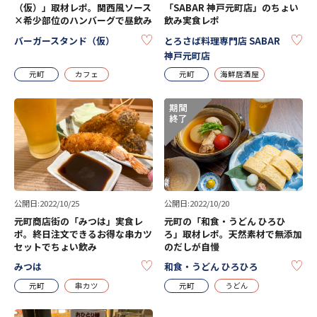
（仮）」取材レポ。関西風ソース
「SABAR 神戸元町店」のちょい
×希少部位のハンバーグで昼飲み
飲み実食レポ
KEEP
KE
バーガースタンド（仮）
とろさば料理専門店 SABAR
神戸元町店
元町
カフェ
元町
海鮮居酒屋
公開日:2022/10/25
公開日:2022/10/20
元町商店街の「みつは」実食レ
元町の「和食・うどん ひろひ
ポ。終日注文できるお得な串カツ
ろ」取材レポ。天然素材で無添加
セットでちょい飲み
のだしが自慢
KEEP
KE
みつは
和食・うどん ひろひろ
元町
串カツ
元町
うどん