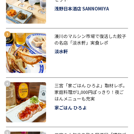
浅野日本酒店 SANNOMIYA
湊川のマルシン市場で復活した餃子
の名店「淡水軒」実食レポ
淡水軒
三宮「家ごはん ひろよ」取材レポ。
家庭料理が1,000円ぽっきり！夜ご
はんメニューも充実
家ごはん ひろよ