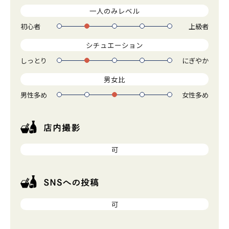
一人のみレベル
初心者
上級者
1
2
3
4
5
シチュエーション
しっとり
にぎやか
1
2
3
4
5
男女比
男性多め
女性多め
1
2
3
4
5
可
可