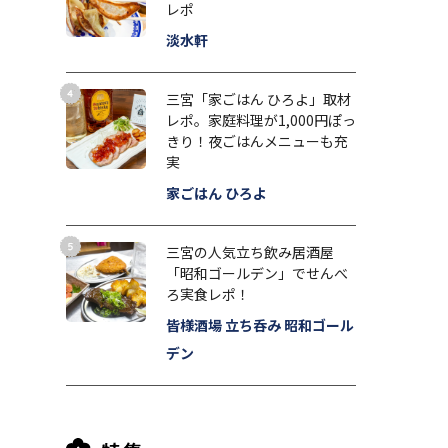
レポ
淡水軒
三宮「家ごはん ひろよ」取材
レポ。家庭料理が1,000円ぽっ
きり！夜ごはんメニューも充
実
家ごはん ひろよ
三宮の人気立ち飲み居酒屋
「昭和ゴールデン」でせんべ
ろ実食レポ！
皆様酒場 立ち呑み 昭和ゴール
デン