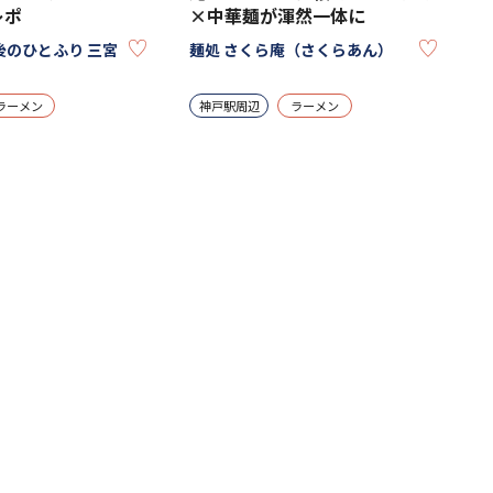
×中華麺が渾然一体に
レポ
KEEP
KEEP
麺処 さくら庵（さくらあん）
後のひとふり 三宮
神戸駅周辺
ラーメン
ラーメン