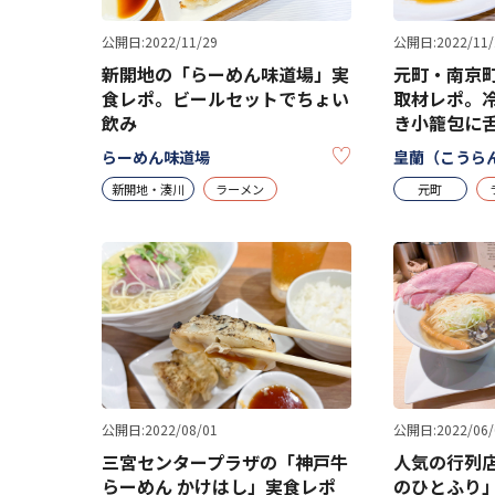
公開日:2022/11/29
公開日:2022/11/
新開地の「らーめん味道場」実
元町・南京町
食レポ。ビールセットでちょい
取材レポ。
飲み
き小籠包に
KEEP
らーめん味道場
皇蘭（こうら
新開地・湊川
ラーメン
元町
公開日:2022/08/01
公開日:2022/06/
三宮センタープラザの「神戸牛
人気の行列
らーめん かけはし」実食レポ
のひとふり