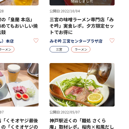
閉店しました
28
公開日:2022/10/04
の「皇蘭 本店」
三宮の味噌ラーメン専門店「み
冷めてもおいしい焼
そ吟」実食レポ。夕方限定セッ
舌鼓
トでお得に
KEEP
KEEP
ん）本店
みそ吟 三宮センタープラザ店
ラーメン
三宮
ラーメン
公開日:2022/05/07
07
神戸駅近くの「麺処 さくら
店「くそオヤジ最後
庵」取材レポ。桜肉×和風だし
」の「くそオヤジの