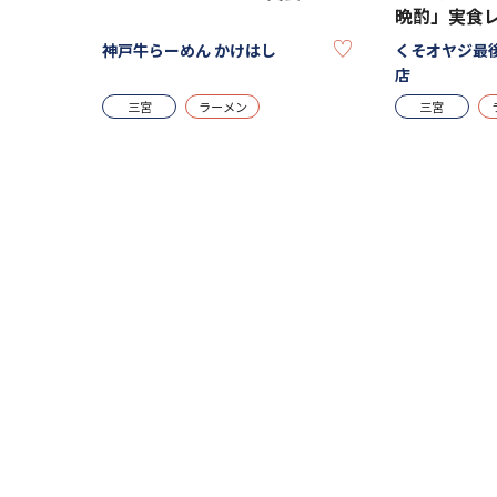
晩酌」実食
KEEP
神戸牛らーめん かけはし
くそオヤジ最
店
三宮
ラーメン
三宮