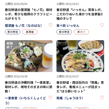
公開日:2023/09/04
公開日:2022/10/31
春日野道の居酒屋「七ノ花」取材
春日野道「いっせん」実食レポ。
レポ。希少な銘柄のクラフトビー
こだわりぬいた串かつを自家製3
ルがそろう
種のタレで
KEEP
KE
居酒屋 七ノ花（なのはな）
食べ処 いっせん
春日野道
居酒屋
春日野道
串カツ
公開日:2022/10/28
公開日:2022/10/27
春日野道の沖縄料理「一楽食堂」
春日野道・商店街内の「聚鳳」実
取材レポ。現地そのままの味に感
食レポ。看板メニューが詰まっ
動！
た“ほろ酔いセット”
KEEP
KE
一楽食堂（いちらくしょくど
聚鳳（しゅうほう）
う）