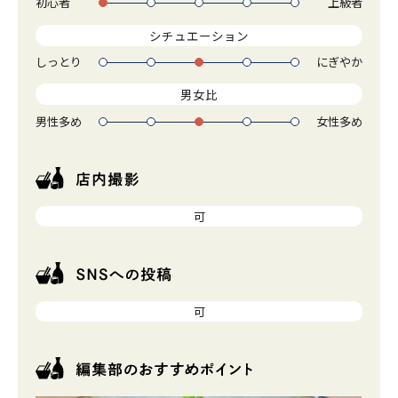
初心者
上級者
1
2
3
4
5
シチュエーション
しっとり
にぎやか
1
2
3
4
5
男女比
男性多め
女性多め
1
2
3
4
5
可
可