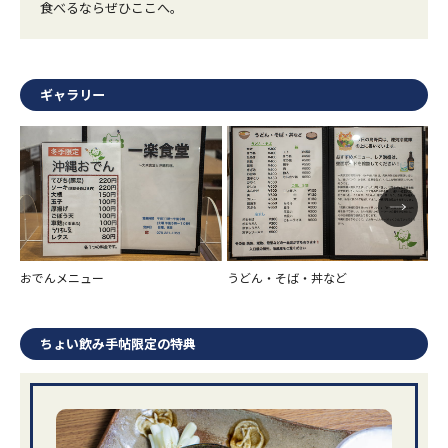
食べるならぜひここへ。
ギャラリー
おでんメニュー
うどん・そば・丼など
沖
ちょい飲み手帖限定の特典