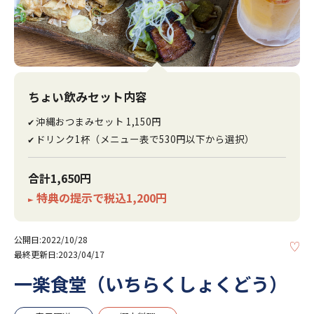
ちょい飲みセット内容
沖縄おつまみセット 1,150円
✔
ドリンク1杯（メニュー表で530円以下から選択）
✔
合計1,650円
特典の提示で税込1,200円
►
公開日:2022/10/28
KE
最終更新日:2023/04/17
一楽食堂（いちらくしょくどう）