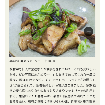
黒あわび茸のバターソテー（330円）
おで
取材中も何人か常連さんが食事をされていて「これも美味しい
から、ぜひ写真におさめて～！」とおすすめしてくれた一品の
数々。料理だけでなく、そのアットホームさにも“沖縄らし
さ”が感じられて、筆者も楽しい時間が過ごせました。家族経
営の安心感もあり女性のおひとりさまやファミリーでの利用も
多く、居合わせたお客さんは、最高3日間連続で訪れたことも
あるみたい。旅行が気軽に行きづらいいま、近場で沖縄料理を