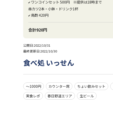
ワンコインセット 500円 ※提供は18時まで
✔
串カツ2本・小鉢・ドリンク1杯
鳥酢 420円
✔
合計920円
公開日:2022/10/31
最終更新日:2022/10/30
食べ処 いっせん
～1000円
カウンター席
ちょい飲みセット
実食レポ
春日野道エリア
生ビール