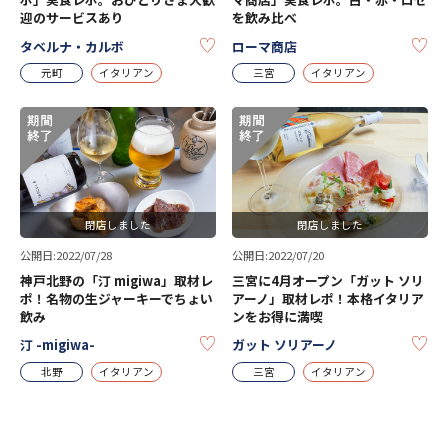
迎のサービスあり
を飲み比べ
KEEP
KE
タベルナ・カルボ
ローマ商店
元町
イタリアン
三宮
イタリアン
閉店しました
閉店しました
公開日:2022/07/28
公開日:2022/07/20
神戸北野の「汀 migiwa」取材レ
三宮に4月オープン「ガット ソリ
ポ！名物の生ジャーキーでちょい
アーノ」取材レポ！本格イタリア
飲み
ンをお得に満喫
KEEP
KE
汀 -migiwa-
ガット ソリアーノ
北野
イタリアン
三宮
イタリアン