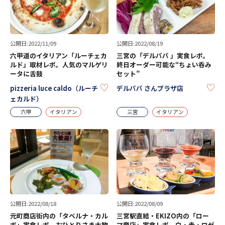
公開日:2022/11/09
公開日:2022/08/19
六甲道のイタリアン「ルーチェカ
三宮の「デルパパ 」実食レポ。
ルド」取材レポ。人気のマルゲリ
終日オーダー可能な“ちょい呑み
ータに舌鼓
セット”
KEEP
KE
pizzeria luce caldo（ルーチ
デルパパ さんプラザ店
ェカルド）
六甲
イタリアン
三宮
イタリアン
公開日:2022/08/18
公開日:2022/08/09
元町商店街内の「タベルナ・カル
三宮駅直結・EKIZO内の「ロー
ボ」実食レポ。おひとりさま大歓
マ商店」実食レポ。白・赤・ロゼ