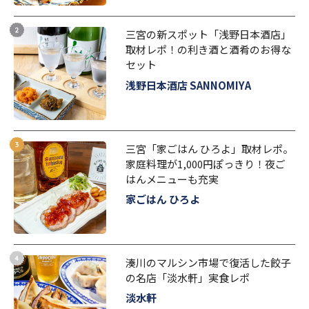
三宮の新スポット「浅野日本酒店」
取材レポ！の利き酒と酒肴のお得な
セット
浅野日本酒店 SANNOMIYA
三宮「家ごはん ひろよ」取材レポ。
家庭料理が1,000円ぽっきり！夜ご
はんメニューも充実
家ごはん ひろよ
湊川のマルシン市場で復活した餃子
の名店「淡水軒」実食レポ
淡水軒