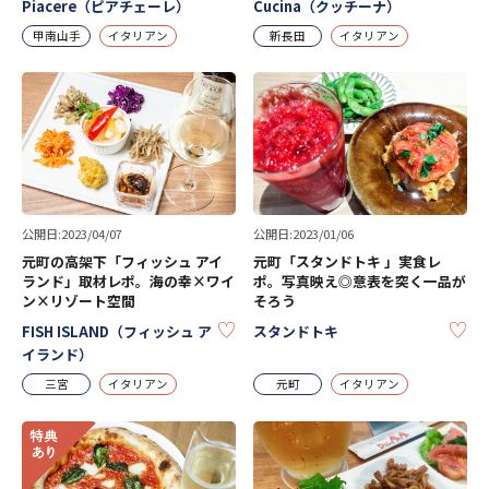
Piacere（ピアチェーレ）
Cucina（クッチーナ）
甲南山手
イタリアン
新長田
イタリアン
公開日:2023/04/07
公開日:2023/01/06
元町の高架下「フィッシュ アイ
元町「スタンドトキ 」実食レ
ランド」取材レポ。海の幸×ワイ
ポ。写真映え◎意表を突く一品が
ン×リゾート空間
そろう
KEEP
KE
FISH ISLAND（フィッシュ ア
スタンドトキ
イランド）
三宮
イタリアン
元町
イタリアン