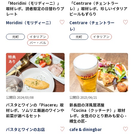
「Moridini（モリディーニ）」
「Centrare（チェントラー
取材レポ。読者限定の日替わりプ
レ）」取材レポ。珍しいイタリア
レート
ビールもずらり
KEEP
KE
Moridini（モリディーニ）
Centrare（チェントラー
レ）
元町
イタリアン
元町
イタリアン
バー・バル
公開日:2024/03/08
公開日:2023/06/21
パスタとワインの「Piacere」取
新長田の洋風居酒屋
材レポ。ソムリエ厳選のワインや
「Cucina（クッチーナ）」取材
前菜が選べるセット
レポ。女性のひとり飲みも安心 -
樽生の匠-
KEEP
KE
パスタとワインのお店
cafe & diningbar