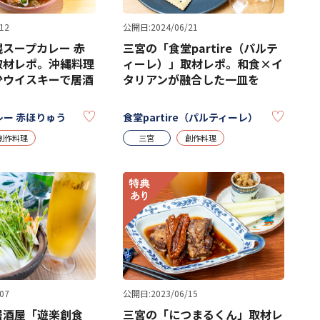
12
公開日:2024/06/21
スープカレー 赤
三宮の「食堂partire（パルテ
取材レポ。沖縄料理
ィーレ）」取材レポ。和食×イ
少ウイスキーで居酒
タリアンが融合した一皿を
KEEP
KEEP
ー 赤ほりゅう
食堂partire（パルティーレ）
創作料理
三宮
創作料理
07
公開日:2023/06/15
居酒屋「遊楽創食
三宮の「につまるくん」取材レ