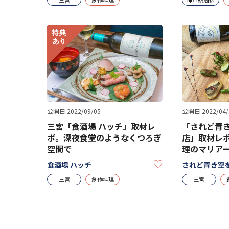
公開日:2022/04/
公開日:2022/09/05
「されど青き
三宮「食酒場 ハッチ」取材レ
店」取材レ
ポ。深夜食堂のようなくつろぎ
理のマリア
空間で
KEEP
されど青き空を
食酒場 ハッチ
三宮
三宮
創作料理