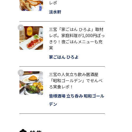
レポ
淡水軒
三宮「家ごはん ひろよ」取材
レポ。家庭料理が1,000円ぽっ
きり！夜ごはんメニューも充
実
家ごはん ひろよ
三宮の人気立ち飲み居酒屋
「昭和ゴールデン」でせんべ
ろ実食レポ！
皆様酒場 立ち呑み 昭和ゴール
デン