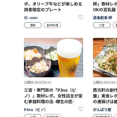
ポ。オリーブ牛などが楽しめる
絆」取材レ
読者限定のプレート
OKの豆乳鍋
KEEP
川 -sen-
遊楽創食 絆
御影
創作料理
三宮
公開日:2023/05/11
公開日:2023/01/
三宮・東門街の「P3no（ピ
西元町の創
ノ）」取材レポ。女性店主が営
屋」実食レ
む家庭料理の店 -樽生の匠-
の唐揚げは
KEEP
P3no（ピノ）
がんばり屋
三宮
創作料理
神戸駅周辺