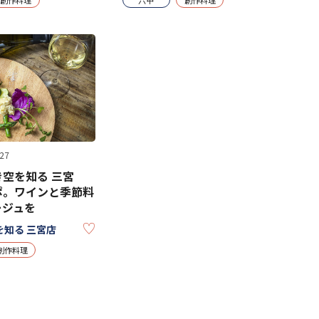
27
空を知る 三宮
ポ。ワインと季節料
ージュを
KEEP
知る 三宮店
創作料理