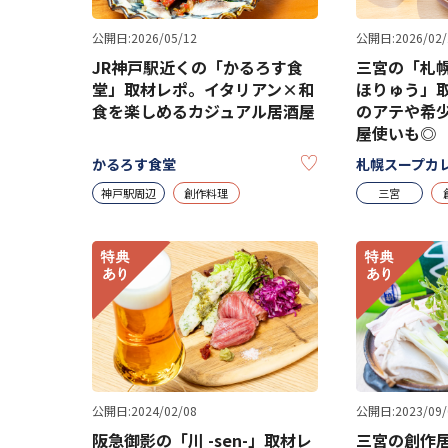
公開日:2026/05/12
公開日:2026/02/
JR神戸駅近くの「かるろす食
三宮の「札幌
堂」取材レポ。イタリアン×和
ほりゅう」
食を楽しめるカジュアル居酒屋
のアテや希
屋使いも◎
KEEP
かるろす食堂
札幌スープカレ
神戸駅周辺
創作料理
三宮
公開日:2024/02/08
公開日:2023/09/
阪急御影の「川 -sen-」取材レ
三宮の創作