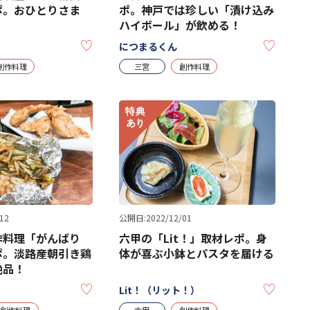
ポ。おひとりさま
ポ。神戸では珍しい「漬け込み
ハイボール」が飲める！
KEEP
KEEP
につまるくん
創作料理
三宮
創作料理
12
公開日:2022/12/01
作料理「がんばり
六甲の「Lit！」取材レポ。身
ポ。淡路産朝引き鶏
体が喜ぶ小鉢とパスタを届ける
絶品！
KEEP
KEEP
Lit！（リット！）
創作料理
六甲
創作料理