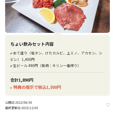
ちょい飲みセット内容
あて盛り（塩タン、げたカルビ、上ミノ、アカセン、シ
✔
ビレ） 1,400円
生ビール 490円（銘柄：キリン一番搾り）
✔
合計1,890円
特典の提示で税込1,500円
►
公開日:2022/06/30
KE
最終更新日:2025/12/05