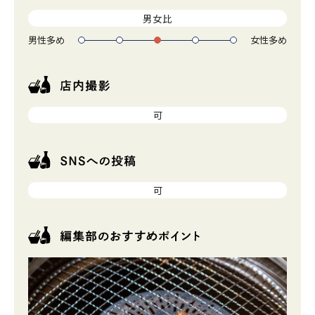
男女比
男性多め
女性多め
1
2
3
4
5
可
可