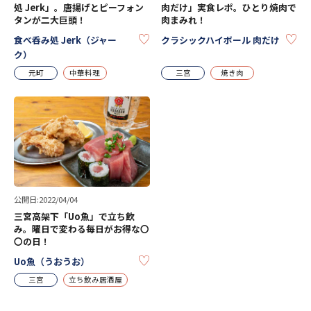
処 Jerk」。唐揚げとピーフォン
肉だけ」実食レポ。ひとり焼肉で
タンが二大巨頭！
肉まみれ！
KEEP
KE
食べ呑み処 Jerk（ジャー
クラシックハイボール 肉だけ
ク）
元町
中華料理
三宮
焼き肉
公開日:2022/04/04
三宮高架下「Uo魚」で立ち飲
み。曜日で変わる毎日がお得な〇
〇の日！
KEEP
Uo魚（うおうお）
三宮
立ち飲み居酒屋