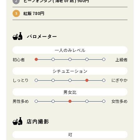
ピーフォンタン ( 海老 or 鶏 ) 980円
紅飯 780円
一人のみレベル
初心者
上級者
1
2
3
4
5
シチュエーション
しっとり
にぎやか
1
2
3
4
5
男女比
男性多め
女性多め
1
2
3
4
5
可