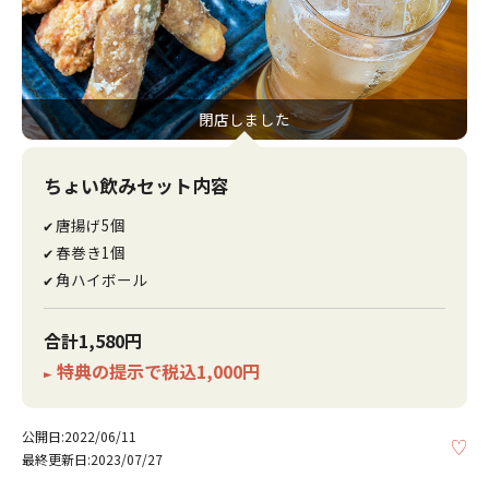
閉店しました
ちょい飲みセット内容
唐揚げ5個
✔
春巻き1個
✔
角ハイボール
✔
合計1,580円
特典の提示で税込1,000円
►
公開日:2022/06/11
KE
最終更新日:2023/07/27