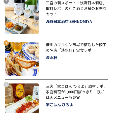
三宮の新スポット「浅野日本酒店」
取材レポ！の利き酒と酒肴のお得な
セット
浅野日本酒店 SANNOMIYA
湊川のマルシン市場で復活した餃子
の名店「淡水軒」実食レポ
淡水軒
三宮「家ごはん ひろよ」取材レポ。
家庭料理が1,000円ぽっきり！夜ご
はんメニューも充実
家ごはん ひろよ