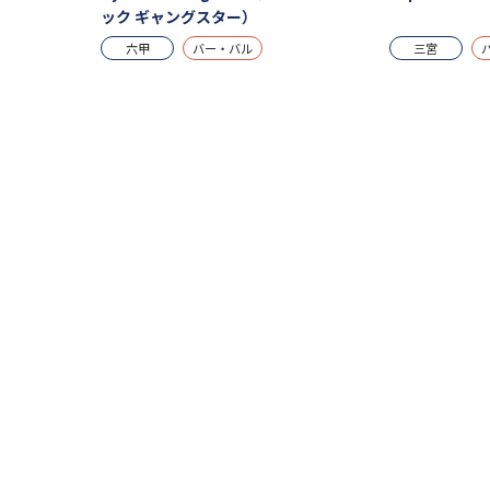
ック ギャングスター）
六甲
バー・バル
三宮