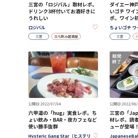
三宮の「ロジバル」取材レポ。
ダイエー神
ドリンク3杯付いてお酒好きに
いゴチ ワイ
うれしい
ポ。ワイン
KEEP
ロジバル
ちょいゴチ ワ
三宮
立ち飲み居酒屋
三宮
公開日:2022/07/04
公開日:2022/06/
六甲道の「hug」実食レポ。ち
三宮の「Jap
ょい飲み・BAR・夜カフェなど
材レポ。読
使い勝手抜群
ューが登場
KEEP
Hysteric Gang Star（ヒステリ
JapaneseB