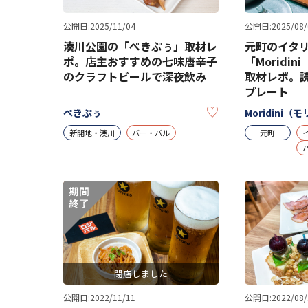
公開日:2025/11/04
公開日:2025/08/
湊川公園の「ぺきぷぅ」取材レ
元町のイタ
ポ。店主おすすめの七味唐辛子
「Moridi
のクラフトビールで深夜飲み
取材レポ。
プレート
KEEP
ぺきぷぅ
Moridini
新開地・湊川
バー・バル
元町
閉店しました
公開日:2022/11/11
公開日:2022/08/