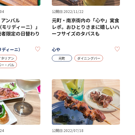
04
公開日:2022/11/22
リアンバル
元町・南京街内の「心や」実食
ni（モリディーニ）」
レポ。おひとりさまに嬉しいハ
読者限定の日替わり
ーフサイズのタパスも
KEEP
KEEP
（モリディーニ）
心や
イタリアン
元町
ダイニングバー
バー・バル
24
公開日:2022/07/18