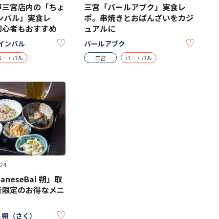
戸三宮店内の「ちょ
三宮「バールアブク」実食レ
ンバル」実食レ
ポ。串焼きとおばんざいをカジ
初心者もおすすめ
ュアルに
KEEP
KEEP
インバル
バールアブク
バー・バル
三宮
バー・バル
24
aneseBal 朔」取
者限定のお得なメニ
！
KEEP
al 朔（さく）