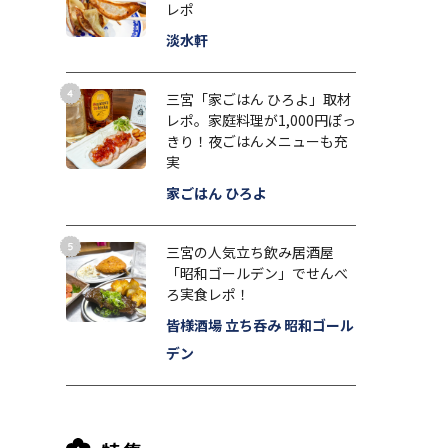
レポ
淡水軒
三宮「家ごはん ひろよ」取材
レポ。家庭料理が1,000円ぽっ
きり！夜ごはんメニューも充
実
家ごはん ひろよ
三宮の人気立ち飲み居酒屋
「昭和ゴールデン」でせんべ
ろ実食レポ！
皆様酒場 立ち呑み 昭和ゴール
デン