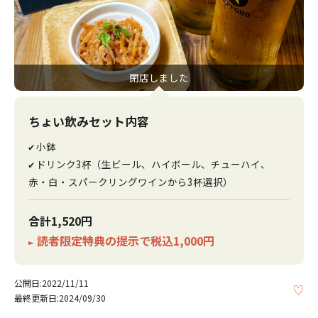
閉店しました
ちょい飲みセット内容
小鉢
✔
ドリンク3杯（生ビール、ハイボール、チューハイ、
✔
赤・白・スパークリングワインから3杯選択）
合計1,520円
読者限定特典の提示で税込1,000円
►
公開日:2022/11/11
KE
最終更新日:2024/09/30