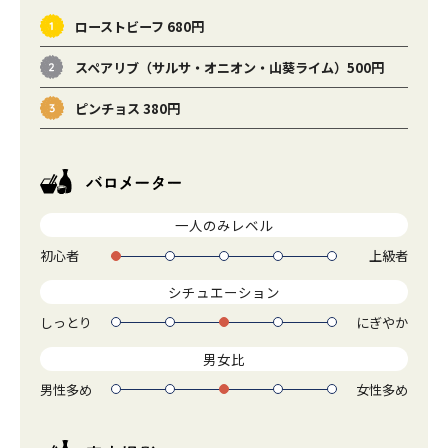
ローストビーフ 680円
スペアリブ（サルサ・オニオン・山葵ライム）500円
ピンチョス 380円
一人のみレベル
初心者
上級者
1
2
3
4
5
シチュエーション
しっとり
にぎやか
1
2
3
4
5
男女比
男性多め
女性多め
1
2
3
4
5