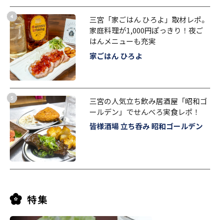
三宮「家ごはん ひろよ」取材レポ。
家庭料理が1,000円ぽっきり！夜ご
はんメニューも充実
家ごはん ひろよ
三宮の人気立ち飲み居酒屋「昭和ゴ
ールデン」でせんべろ実食レポ！
皆様酒場 立ち呑み 昭和ゴールデン