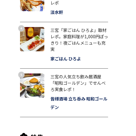
レポ
淡水軒
三宮「家ごはん ひろよ」取材
レポ。家庭料理が1,000円ぽっ
きり！夜ごはんメニューも充
実
家ごはん ひろよ
三宮の人気立ち飲み居酒屋
「昭和ゴールデン」でせんべ
ろ実食レポ！
皆様酒場 立ち呑み 昭和ゴール
デン