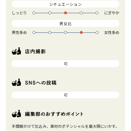
シチュエーション
しっとり
にぎやか
1
2
3
4
5
男女比
男性多め
女性多め
1
2
3
4
5
可
可
手間暇かけて仕込み、素材のポテンシャルを最大限にいかす。