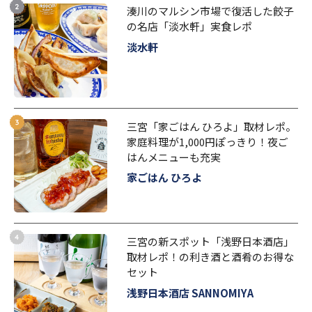
湊川のマルシン市場で復活した餃子
の名店「淡水軒」実食レポ
淡水軒
三宮「家ごはん ひろよ」取材レポ。
家庭料理が1,000円ぽっきり！夜ご
はんメニューも充実
家ごはん ひろよ
三宮の新スポット「浅野日本酒店」
取材レポ！の利き酒と酒肴のお得な
セット
浅野日本酒店 SANNOMIYA