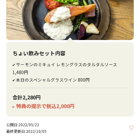
ちょい飲みセット内容
サーモンのミキュイ レモングラスのタルタルソース
✔
1,480円
本日のスペシャルグラスワイン 800円
✔
合計2,280円
特典の提示で税込2,000円
►
公開日:2022/05/23
KE
最終更新日:2022/10/05