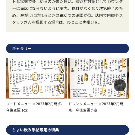
トな状態で楽しめるのがまた良い。感染症対策としてカウンタ
ーは満席にならないように案内。食材がなくなり次第終了のた
め、遅がけに訪れるときは電話での確認が◎。店内で内観やス
タッフさんを撮影する場合は、ひとこと声掛けを。
ギャラリー
フードメニュー ※2023年2月時点、
ドリンクメニュー ※2023年2月時
ド
今後変更予定
点、今後変更予定
点
ちょい飲み手帖限定の特典