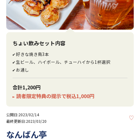
ちょい飲みセット内容
好きな焼き鳥3本
✔
生ビール、ハイボール、チューハイから1杯選択
✔
お通し
✔
合計1,200円
読者限定特典の提示で税込1,000円
►
公開日:2023/02/14
KE
最終更新日:2023/03/20
なんばん亭