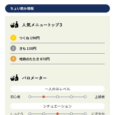
ちょい飲み情報
つくね 190円
きも 130円
地鶏のたたき 670円
一人のみレベル
初心者
上級者
1
2
3
4
5
シチュエーション
しっとり
にぎやか