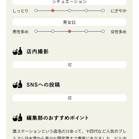
シチュエーション
しっとり
にぎやか
1
2
3
4
5
男女比
男性多め
女性多め
1
2
3
4
5
可
可
酒ステーションという店名だけあって、十四代など人気のプレ
ミアム日本酒から希少な限定酒まで豊富にありました。ビルの