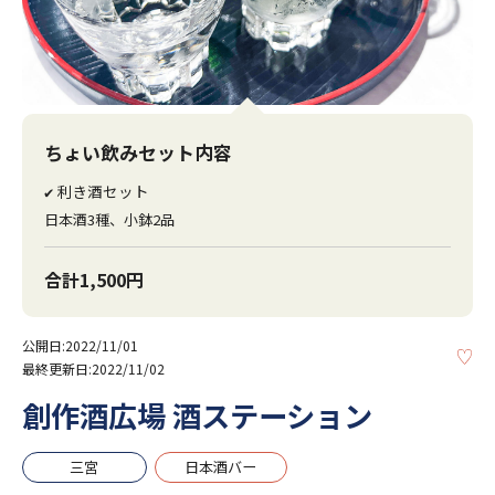
ちょい飲みセット内容
利き酒セット
✔
日本酒3種、小鉢2品
合計1,500円
公開日:2022/11/01
KE
最終更新日:2022/11/02
創作酒広場 酒ステーション
三宮
日本酒バー