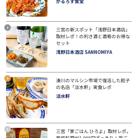
かるろす食堂
三宮の新スポット「浅野日本酒店」
取材レポ！の利き酒と酒肴のお得な
セット
浅野日本酒店 SANNOMIYA
湊川のマルシン市場で復活した餃子
の名店「淡水軒」実食レポ
淡水軒
三宮「家ごはん ひろよ」取材レポ。
家庭料理が1,000円ぽっきり！夜ご