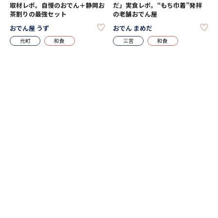
取材レポ。自慢のおでん＋静岡お
だ」実食レポ。“もち巾着”発祥
茶割りの最強セット
の老舗おでん屋
KEEP
KE
おでん屋 うず
おでん まめだ
元町
和食
三宮
和食