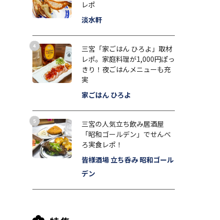
レポ
淡水軒
三宮「家ごはん ひろよ」取材
レポ。家庭料理が1,000円ぽっ
きり！夜ごはんメニューも充
実
家ごはん ひろよ
三宮の人気立ち飲み居酒屋
「昭和ゴールデン」でせんべ
ろ実食レポ！
皆様酒場 立ち呑み 昭和ゴール
デン