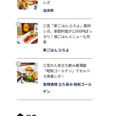
レポ
淡水軒
三宮「家ごはん ひろよ」取材
レポ。家庭料理が1,000円ぽっ
きり！夜ごはんメニューも充
実
家ごはん ひろよ
三宮の人気立ち飲み居酒屋
「昭和ゴールデン」でせんべ
ろ実食レポ！
皆様酒場 立ち呑み 昭和ゴール
デン