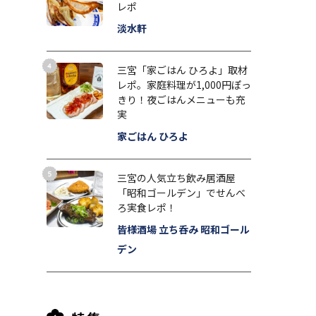
レポ
淡水軒
三宮「家ごはん ひろよ」取材
レポ。家庭料理が1,000円ぽっ
きり！夜ごはんメニューも充
実
家ごはん ひろよ
三宮の人気立ち飲み居酒屋
「昭和ゴールデン」でせんべ
ろ実食レポ！
皆様酒場 立ち呑み 昭和ゴール
デン